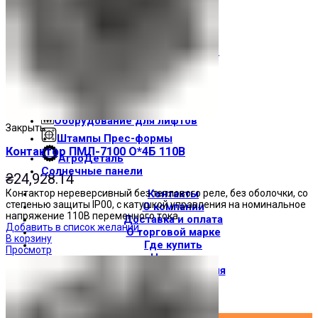
Световые индикаторы
Зуммеры
Электрощитовое оборудование
Трансформаторы
Корпуса
Печатные платы
Оборудование для лифтов
Закрыть
Штампы Прес-формы
Контактор ПМЛ-7100 О*4Б 110В
АгроДеталь
Солнечные панели
₴
24,928.14
Контактор нереверсивный без теплового реле, без оболочки, со
Контакты
степенью защиты IP00, с катушкой управления на номинальное
О компании
напряжение 110В переменного тока.
Доставка и оплата
Добавить в список желаний
О торговой марке
В корзину
Где купить
Просмотр
Новости
Вход / Регистрация
×