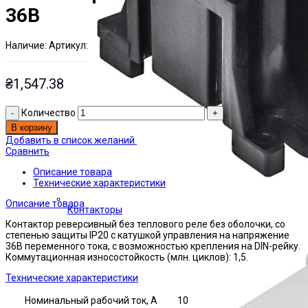
36В
Наличие:
Артикул:
Есть на складе
ЭТАЛ0000807
₴
1,547.38
Количество
В корзину
Добавить в список желаний
Сравнить
Описание товара
Технические характеристики
Описание товара
Контакторы
Контактор реверсивный без теплового реле без оболочки, со
степенью защиты IP20 с катушкой управления на напряжение
36В переменного тока, с возможностью крепления на DIN-рейку.
Коммутационная износостойкость (млн. циклов): 1,5.
Технические характеристики
Номинальный рабочий ток, А
10