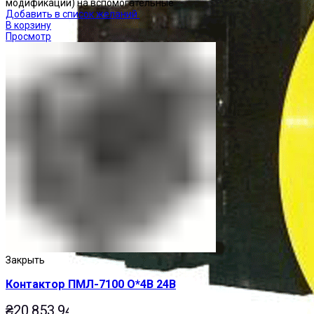
модификации) на вспомогательные
Добавить в список желаний
В корзину
Просмотр
Закрыть
Контактор ПМЛ-7100 О*4В 24В
₴
20,853.94