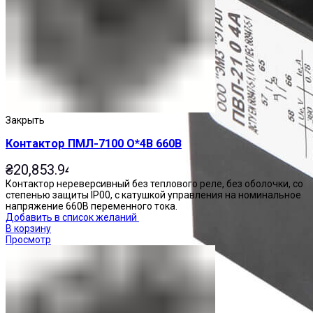
Закрыть
Контактор ПМЛ-7100 О*4В 660В
₴
20,853.94
Контактор нереверсивный без теплового реле, без оболочки, со
степенью защиты IP00, с катушкой управления на номинальное
напряжение 660В переменного тока.
Добавить в список желаний
В корзину
Просмотр