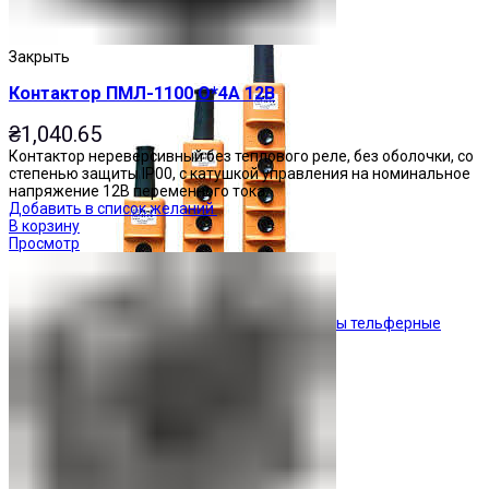
Кнопочные посты
Закрыть
Контактор ПМЛ-1100 О*4А 12В
₴
1,040.65
Контактор нереверсивный без теплового реле, без оболочки, со
степенью защиты IP00, с катушкой управления на номинальное
напряжение 12В переменного тока.
Добавить в список желаний
В корзину
Просмотр
Посты тельферные