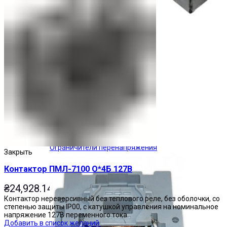
Ограничители перенапряжения
Закрыть
Контактор ПМЛ-7100 О*4Б 127В
₴
24,928.14
Контактор нереверсивный без теплового реле, без оболочки, со
степенью защиты IP00, с катушкой управления на номинальное
напряжение 127В переменного тока.
Добавить в список желаний