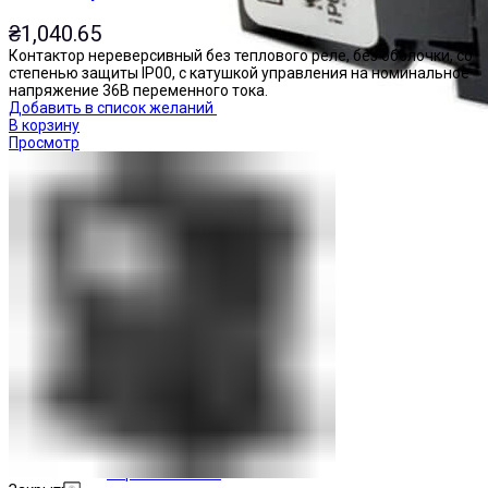
₴
1,040.65
Контактор нереверсивный без теплового реле, без оболочки, со
степенью защиты IP00, с катушкой управления на номинальное
напряжение 36В переменного тока.
Добавить в список желаний
В корзину
Просмотр
Переключатели