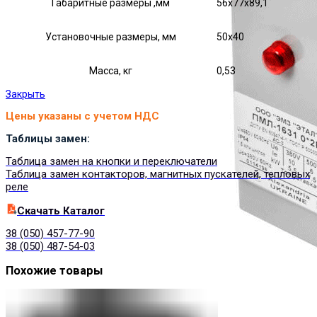
Габаритные размеры ,мм
56х77х89,1
Установочные размеры, мм
50х40
Масса, кг
0,53
Закрыть
Цены указаны с учетом НДС
Таблицы замен:
Таблица замен на кнопки и переключатели
Таблица замен контакторов, магнитных пускателей, тепловых
реле
Cкачать Каталог
38 (050) 457-77-90
38 (050) 487-54-03
Похожие товары