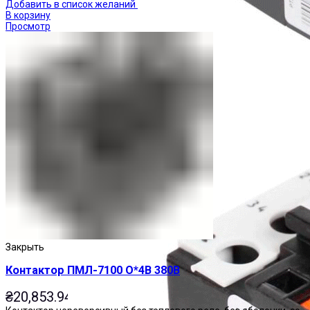
Добавить в список желаний
В корзину
Просмотр
Реле тепловые
Закрыть
Контактор ПМЛ-7100 О*4В 380В
₴
20,853.94