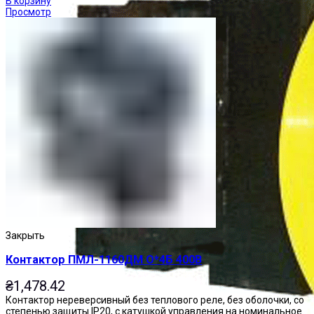
В корзину
Просмотр
Закрыть
Контактор ПМЛ-1160ДМ О*4Б 400В
₴
1,478.42
Контактор нереверсивный без теплового реле, без оболочки, со
степенью защиты IP20, с катушкой управления на номинальное