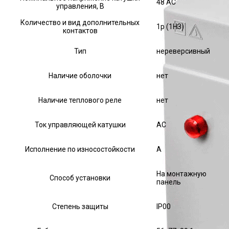
48 AC
управления, В
Количество и вид дополнительных
1р (1НЗ)
контактов
Тип
нереверсивный
Наличие оболочки
нет
Наличие теплового реле
нет
Ток управляющей катушки
АС
Исполнение по износостойкости
А
На монтажную
Способ установки
панель
Степень защиты
IP00