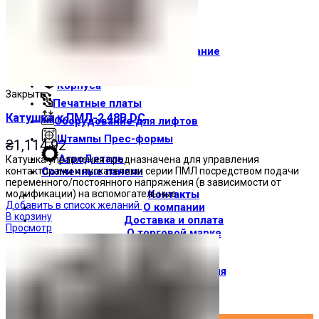
Световые индикаторы
Зуммеры
Электрощитовое оборудование
Трансформаторы
Корпуса
Закрыть
Печатные платы
Катушка к ПМЛ-2 48В DC
Оборудование для лифтов
Штампы Прес-формы
₴
1,114.92
АгроДеталь
Катушка управления предназначена для управления
контакторами и пускателями серии ПМЛ посредством подачи
Солнечные панели
переменного/постоянного напряжения (в зависимости от
модификации) на вспомогательные
Контакты
Добавить в список желаний
О компании
В корзину
Доставка и оплата
Просмотр
О торговой марке
Где купить
Новости
Вход / Регистрация
×