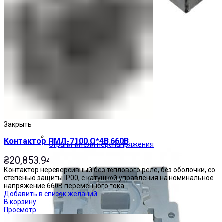
Закрыть
Контактор ПМЛ-7100 О*4В 660В
Ограничители перенапряжения
₴
20,853.94
Контактор нереверсивный без теплового реле, без оболочки, со
степенью защиты IP00, с катушкой управления на номинальное
напряжение 660В переменного тока.
Добавить в список желаний
В корзину
Просмотр