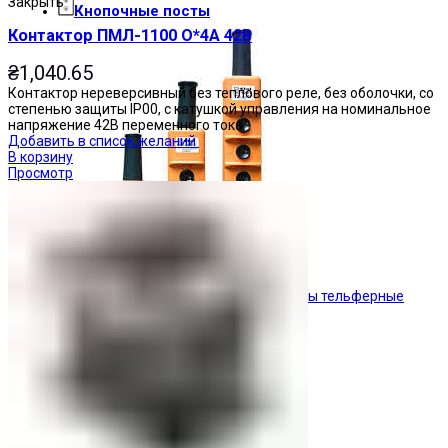
Закрыть
Кнопочные посты
Контактор ПМЛ-1100 О*4А 42В
₴
1,040.65
Контактор нереверсивный без теплового реле, без оболочки, со
степенью защиты IP00, с катушкой управления на номинальное
напряжение 42В переменного тока.
Добавить в список желаний
В корзину
Просмотр
Посты тельферные