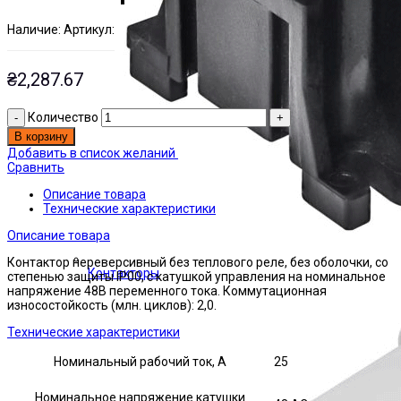
Наличие:
Артикул:
Есть на складе
ЭТАЛ0207682
₴
2,287.67
Количество
В корзину
Добавить в список желаний
Сравнить
Описание товара
Технические характеристики
Описание товара
Контактор нереверсивный без теплового реле, без оболочки, со
Контакторы
степенью защиты IP00, с катушкой управления на номинальное
напряжение 48В переменного тока. Коммутационная
износостойкость (млн. циклов): 2,0.
Технические характеристики
Номинальный рабочий ток, А
25
Номинальное напряжение катушки