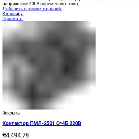
напряжение 400В переменного тока,
Добавить в список желаний
В корзину
Просмотр
Кнопки нажимные
Закрыть
Контактор ПМЛ-2501 О*4Б 220В
₴
4,494.78