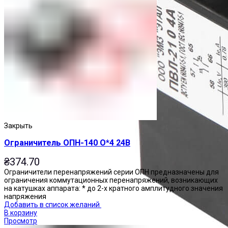
Закрыть
Ограничитель ОПН-140 О*4 24В
₴
374.70
Ограничители перенапряжений серии ОПН предназначены для
ограничения коммутационных перенапряжений, возникающих
на катушках аппарата: * до 2-х кратного амплитудного значения
напряжения
Добавить в список желаний
В корзину
Просмотр