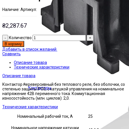
Наличие:
Артикул:
Есть на складе
ЭТАЛ0155880
₴
2,287.67
Количество
В корзину
Добавить в список желаний
Сравнить
Описание товара
Технические характеристики
Описание товара
Контактор нереверсивный без теплового реле, без оболочки, со
Контакторы
степенью защиты IP00, с катушкой управления на номинальное
напряжение 42В переменного тока. Коммутационная
износостойкость (млн. циклов): 2,0.
Технические характеристики
Номинальный рабочий ток, А
25
Номинальное напряжение катушки