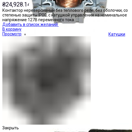
₴
24,928.14
Контактор нереверсивный без теплового реле, без оболочки, со
степенью защиты IP00, с катушкой управления на номинальное
напряжение 127В переменного тока.
Добавить в список желаний
В корзину
Просмотр
Катушки
Кнопки управления
Закрыть