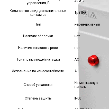
42 AC
управления, В
Количество и вид дополнительных
1р (1НЗ)
контактов
Тип
нереверсивный
Наличие оболочки
нет
Наличие теплового реле
нет
Ток управляющей катушки
АС
Исполнение по износостойкости
А
На монтажную
Способ установки
панель
Степень защиты
IP00