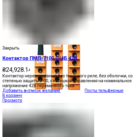
Кнопочные посты
Закрыть
Контактор ПМЛ-7100 О*4Б 42В
₴
24,928.14
Контактор нереверсивный без теплового реле, без оболочки, со
степенью защиты IP00, с катушкой управления на номинальное
напряжение 42В переменного тока.
Посты тельферные
Добавить в список желаний
В корзину
Просмотр