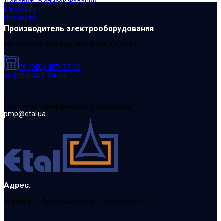
Добавить в список желаний
В корзину
Просмотр
Производитель электрооборудования
Мы работаем по будням с 07:30 до 16:30
38 (050) 457-77-90
38 (050) 487-54-03
(Cогласно тарифам вашего оператора)
pmp@etal.ua
Адрес:
Украина, г. Александрия, ул. Заводская, 1