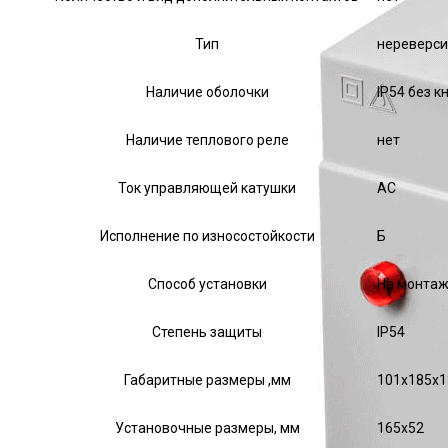
Тип
нереверс
Наличие оболочки
IP54 без к
Наличие теплового реле
нет
Ток управляющей катушки
АС
Исполнение по износостойкости
Б
Способ установки
На монтаж
Степень защиты
IP54
Габаритные размеры ,мм
101х185х1
Установочные размеры, мм
165х52