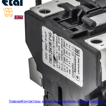
0
items
/
₴
0.00
Click to enlarge
Главная
Контакторы, магнитные пускатели, реле
Контакторы
К