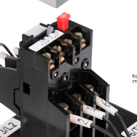
Ко
ст