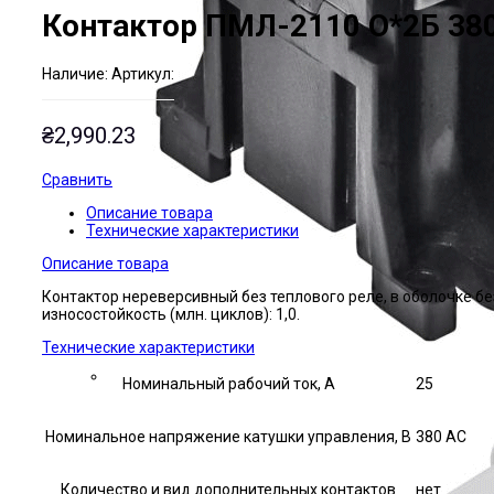
Контактор ПМЛ-2110 О*2Б 38
Наличие:
Артикул:
₴
2,990.23
Сравнить
Описание товара
Технические характеристики
Описание товара
Контактор нереверсивный без теплового реле, в оболочке б
износостойкость (млн. циклов): 1,0.
Технические характеристики
Номинальный рабочий ток, А
25
Номинальное напряжение катушки управления, В
380 AC
Количество и вид дополнительных контактов
нет