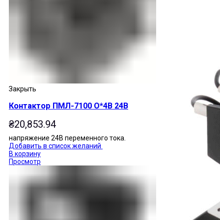
Закрыть
Контактор ПМЛ-7100 О*4В 24В
₴
20,853.94
напряжение 24В переменного тока.
Добавить в список желаний
В корзину
Просмотр