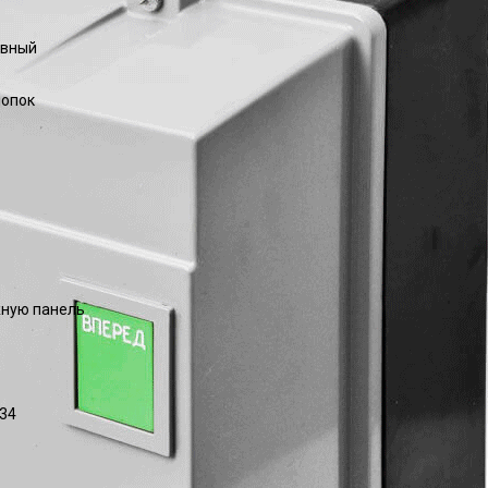
ивный
нопок
ную панель
34