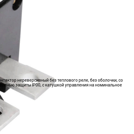
нтактор нереверсивный без теплового реле, без оболочки, со
епенью защиты IP00, с катушкой управления на номинальное