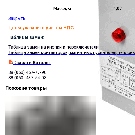
Масса, кг
1,07
Закрыть
Цены указаны с учетом НДС
Таблицы замен:
Таблица замен на кнопки и переключатели
Таблица замен контакторов, магнитных пускателей, теплов
Cкачать Каталог
38 (050) 457-77-90
38 (050) 487-54-03
Похожие товары