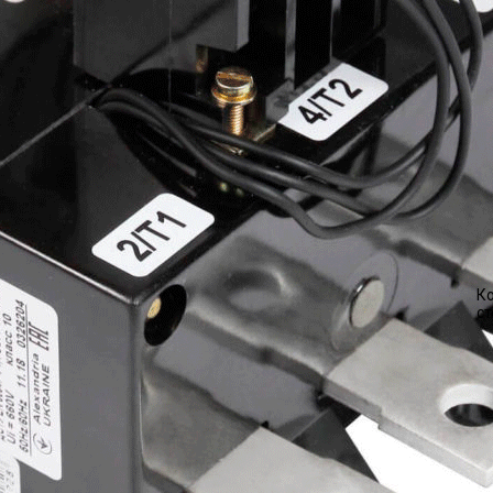
Ко
ст