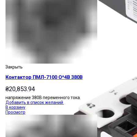
Закрыть
Контактор ПМЛ-7100 О*4В 380В
₴
20,853.94
напряжение 380В переменного тока.
Добавить в список желаний
В корзину
Просмотр