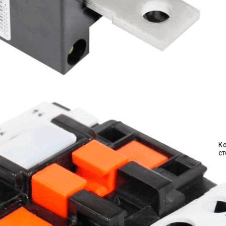
Ко
ст