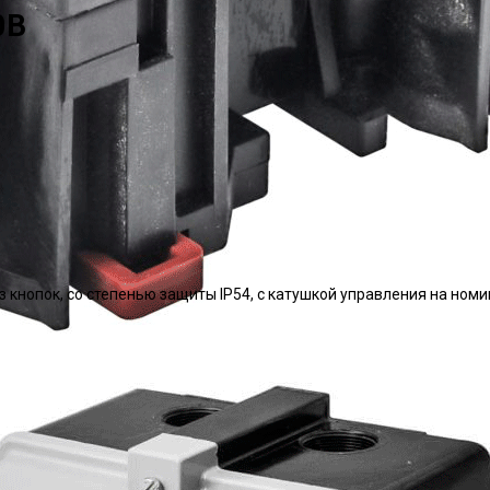
0В
ез кнопок, со степенью защиты IP54, с катушкой управления на н