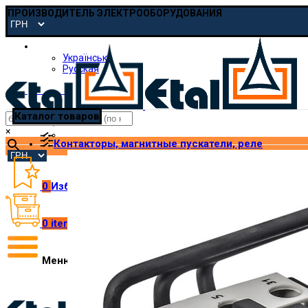
ПРОИЗВОДИТЕЛЬ ЭЛЕКТРООБОРУДОВАНИЯ
Русская
Українська
Русская
pmp@etal.ua
Каталог товаров
×
Контакторы, магнитные пускатели, реле
0
Избранное
0
items
/
₴
0.00
Меню