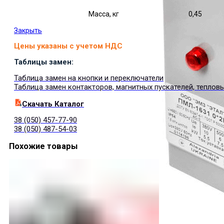
Масса, кг
0,45
Закрыть
Цены указаны с учетом НДС
Таблицы замен:
Таблица замен на кнопки и переключатели
Таблица замен контакторов, магнитных пускателей, теплов
Cкачать Каталог
38 (050) 457-77-90
38 (050) 487-54-03
Похожие товары