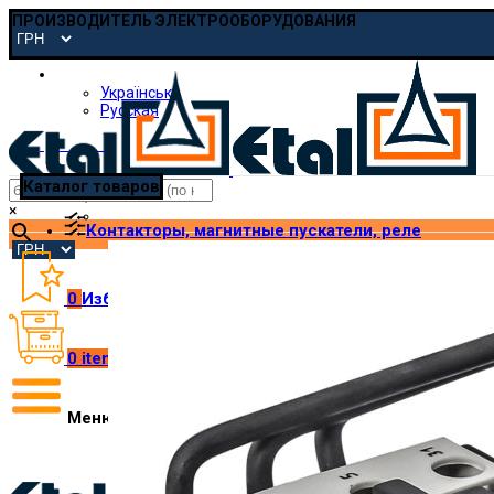
ПРОИЗВОДИТЕЛЬ ЭЛЕКТРООБОРУДОВАНИЯ
Русская
Українська
Русская
pmp@etal.ua
Каталог товаров
×
Контакторы, магнитные пускатели, реле
0
Избранное
0
items
/
₴
0.00
Меню