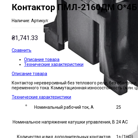
Контактор ПМЛ-2160ДМ О*4Б
Наличие:
Артикул:
₴
1,741.33
Сравнить
Описание товара
Технические характеристики
Описание товара
Контактор нереверсивный без теплового реле, без оболочки,
переменного тока. Коммутационная износостойкость (млн. цик
Технические характеристики
Номинальный рабочий ток, А
25
Номинальное напряжение катушки управления, В
24 AC
Количество и вид дополнительных контактов
1з (1НО)