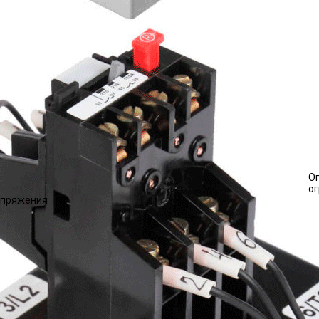
О
о
напряжения