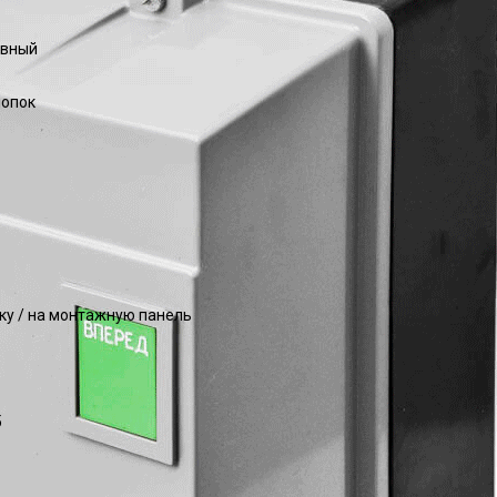
ивный
нопок
йку / на монтажную панель
5