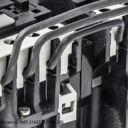
онтактор ПМЛ-2160ДМ О*4Б 24В