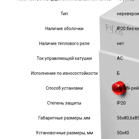
Тип
нереверс
Наличие оболочки
IP20 без к
Наличие теплового реле
нет
Ток управляющей катушки
АС
Исполнение по износостойкости
Б
Способ установки
На DIN-ре
Степень защиты
IP20
Габаритные размеры ,мм
56х80,6х8
Установочные размеры, мм
50х40