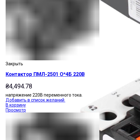
Закрыть
Контактор ПМЛ-2501 О*4Б 220В
₴
4,494.78
напряжение 220В переменного тока.
Добавить в список желаний
В корзину
Просмотр