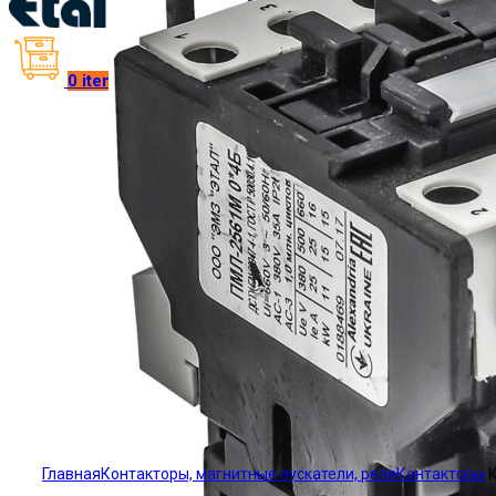
0
items
/
₴
0.00
Click to enlarge
Главная
Контакторы, магнитные пускатели, реле
Контакторы
К