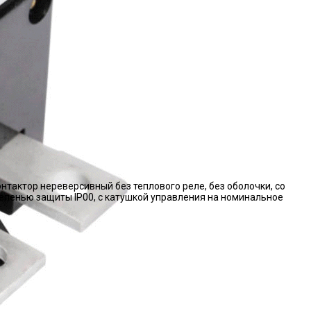
нтактор нереверсивный без теплового реле, без оболочки, со
епенью защиты IP00, с катушкой управления на номинальное