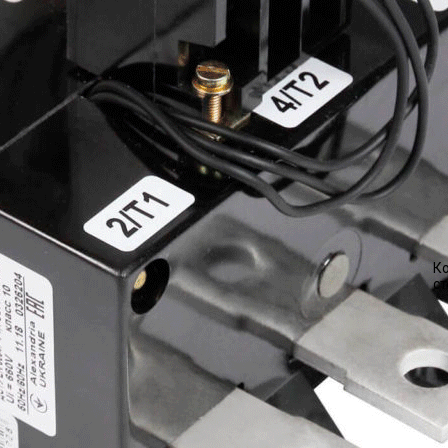
Ко
ст