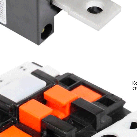
Ко
ст