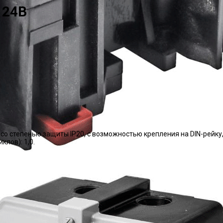
 24В
 со степенью защиты IP20, с возможностью крепления на DIN-рейк
лов): 1,0.