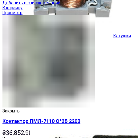
Добавить в список желаний
В корзину
Просмотр
Катушки
Кнопки управления
Закрыть
Контактор ПМЛ-7110 О*2Б 220В
₴
36,852.90