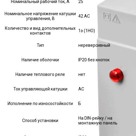
Номинальный рабочий ток, А
25
Номинальное напряжение катушки
42 AC
управления, В
Количество и вид дополнительных
1з (1НО)
контактов
Тип
нереверсивный
Наличие оболочки
IP20 без кнопок
Наличие теплового реле
нет
Ток управляющей катушки
АС
Исполнение по износостойкости
Б
На DIN-рейку / на
Способ установки
монтажную панель