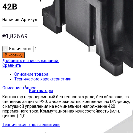
42В
Наличие:
Артикул:
Есть на складе
ЭТАЛ0001462
₴
1,826.69
Количество
В корзину
Добавить в список желаний
Сравнить
Описание товара
Технические характеристики
Описание товара
Контакторы
Контактор нереверсивный без теплового реле, без оболочки, со
степенью защиты IP20, с возможностью крепления на DIN-рейку,
с катушкой управления на номинальное напряжение 42В
переменного тока. Коммутационная износостойкость (млн.
циклов): 1,0.
Технические характеристики