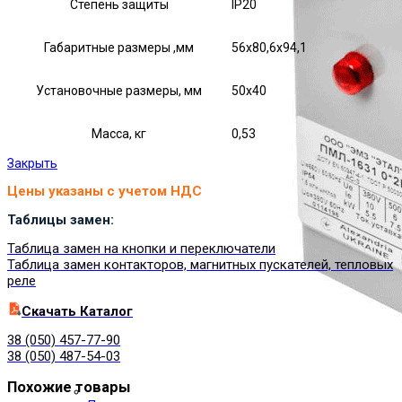
Степень защиты
IP20
Габаритные размеры ,мм
56х80,6х94,1
Установочные размеры, мм
50х40
Масса, кг
0,53
Закрыть
Цены указаны с учетом НДС
Таблицы замен:
Таблица замен на кнопки и переключатели
Таблица замен контакторов, магнитных пускателей, тепловых
реле
Cкачать Каталог
38 (050) 457-77-90
38 (050) 487-54-03
Похожие товары