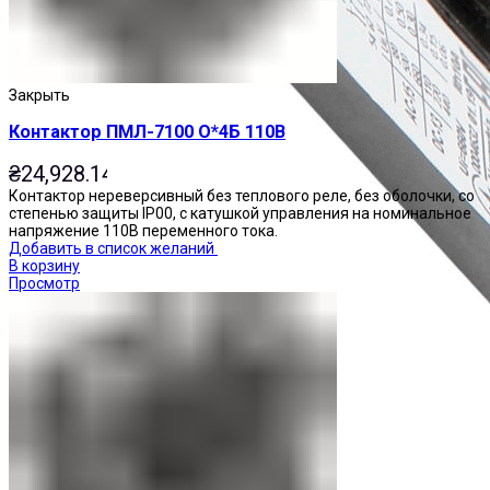
Закрыть
Контактор ПМЛ-7100 О*4Б 110В
₴
24,928.14
Контактор нереверсивный без теплового реле, без оболочки, со
степенью защиты IP00, с катушкой управления на номинальное
напряжение 110В переменного тока.
Добавить в список желаний
В корзину
Просмотр
Приставки контактные