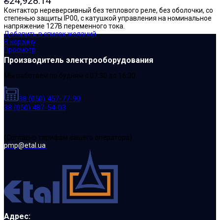
₴
24,928.14
Контактор нереверсивный без теплового реле, без оболочки, со
степенью защиты IP00, с катушкой управления на номинальное
напряжение 127В переменного тока.
Добавить в список желаний
В корзину
Просмотр
Производитель электрооборудования
Мы работаем по будням с 07:30 до 16:30
38 (050) 457-77-90
38 (050) 487-54-03
(Cогласно тарифам вашего оператора)
pmp@etal.ua
Адрес: