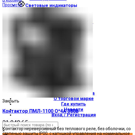
Просмотр
Световые индикаторы
Зуммеры
Электрощитовое оборудование
Трансформаторы
Корпуса
Печатные платы
Оборудование для лифтов
Штампы Прес-формы
АгроДеталь
Солнечные панели
Контакты
О компании
Доставка и оплата
О торговой марке
Закрыть
Где купить
Новости
Контактор ПМЛ-1100 О*4А 380В
Вход / Регистрация
₴
1,040.65
Контактор нереверсивный без теплового реле, без оболочки, со
×
степенью защиты IP00, с катушкой управления на номинальное