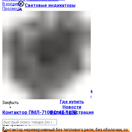
В корзину
Световые индикаторы
Просмотр
Зуммеры
Электрощитовое оборудование
Трансформаторы
Корпуса
Печатные платы
Оборудование для лифтов
Штампы Прес-формы
АгроДеталь
Солнечные панели
Контакты
О компании
Доставка и оплата
О торговой марке
Где купить
Закрыть
Новости
Вход / Регистрация
Контактор ПМЛ-7100 О*4Б 127В
₴
24,928.14
×
Контактор нереверсивный без теплового реле, без оболочки, со