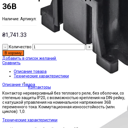
36В
Наличие:
Артикул:
Есть на складе
ЭТАЛ0209302
₴
1,741.33
Количество
В корзину
Добавить в список желаний
Сравнить
Описание товара
Технические характеристики
Описание товара
Контакторы
Контактор нереверсивный без теплового реле, без оболочки, со
степенью защиты IP20, с возможностью крепления на DIN-рейку,
с катушкой управления на номинальное напряжение 36В
переменного тока. Коммутационная износостойкость (млн.
циклов): 1,0.
Технические характеристики