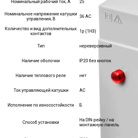
Номинальный рабочий ток, А
25
Номинальное напряжение катушки
36 AC
управления, В
Количество и вид дополнительных
1р (1НЗ)
контактов
Тип
нереверсивный
Наличие оболочки
IP20 без кнопок
Наличие теплового реле
нет
Ток управляющей катушки
АС
Исполнение по износостойкости
Б
На DIN-рейку / на
Способ установки
монтажную панель