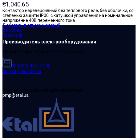
₴
1,040.65
Контактор нереверсивный без теплового реле, без оболочки, со
степенью защиты IP00, с катушкой управления на номинальное
напряжение 40В переменного тока.
Добавить в список желаний
В корзину
Просмотр
Производитель электрооборудования
Мы работаем по будням с 07:30 до 16:30
38 (050) 457-77-90
38 (050) 487-54-03
(Cогласно тарифам вашего оператора)
pmp@etal.ua