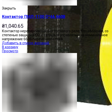
Закрыть
Контактор ПМЛ-1100 О*4А 660В
₴
1,040.65
Контактор нереверсивный без теплового реле, без оболочки, со
степенью защиты IP00, с катушкой управления на номинальное
напряжение 660В переменного тока.
Добавить в список желаний
В корзину
Просмотр