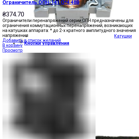
Ограничитель ОПН-141 О*4 48В
₴
374.70
Ограничители перенапряжений серии ОПН предназначены для
ограничения коммутационных перенапряжений, возникающих
на катушках аппарата: * до 2-х кратного амплитудного значения
напряжения
Катушки
Добавить в список желаний
Кнопки управления
В корзину
Просмотр