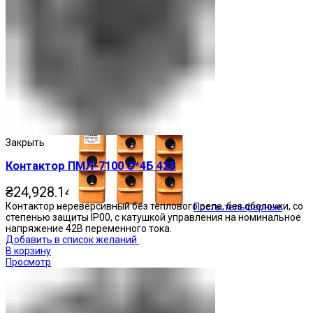
Кнопочные посты
Закрыть
Контактор ПМЛ-7100 О*4Б 42В
₴
24,928.14
Контактор нереверсивный без теплового реле, без оболочки, со
Посты тельферные
степенью защиты IP00, с катушкой управления на номинальное
напряжение 42В переменного тока.
Добавить в список желаний
В корзину
Просмотр