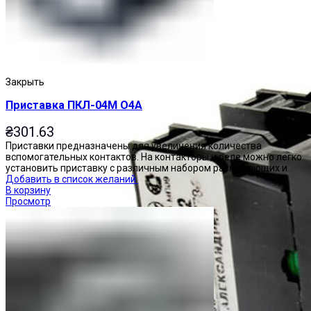
Закрыть
Приставка ПКЛ-04М О4А
₴
301.63
Приставки предназначены для увеличения количества
вспомогательных контактов. На контакторы и реле можно легко
установить приставку с различным набором размыкающих и
Добавить в список желаний
В корзину
Просмотр