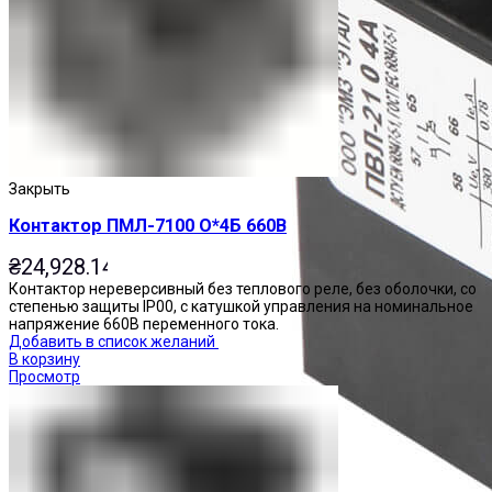
Закрыть
Контактор ПМЛ-7100 О*4Б 660В
₴
24,928.14
Контактор нереверсивный без теплового реле, без оболочки, со
степенью защиты IP00, с катушкой управления на номинальное
напряжение 660В переменного тока.
Добавить в список желаний
В корзину
Просмотр