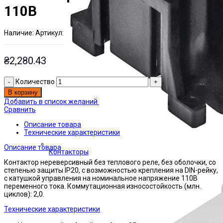
110В
Наличие:
Артикул:
Есть на складе
ЭТАЛ0001474
₴
2,280.43
Количество
В корзину
Добавить в список желаний
Сравнить
Описание товара
Технические характеристики
Описание товара
Контакторы
Контактор нереверсивный без теплового реле, без оболочки, со
степенью защиты IP20, с возможностью крепления на DIN-рейку,
с катушкой управления на номинальное напряжение 110В
переменного тока. Коммутационная износостойкость (млн.
циклов): 2,0.
Технические характеристики