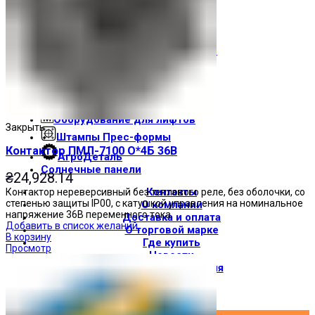
Световые индикаторы
Зуммеры
Электрощитовое оборудование
Трансформаторы
Корпуса
Печатные платы
Оборудование для лифтов
Закрыть
Штампы Прес-формы
Контактор ПМЛ-7100 О*4Б 36В
АгроДеталь
Солнечные панели
₴
24,928.14
Контакты
Контактор нереверсивный без теплового реле, без оболочки, со
степенью защиты IP00, с катушкой управления на номинальное
О компании
напряжение 36В переменного тока.
Доставка и оплата
Добавить в список желаний
О торговой марке
В корзину
Где купить
Просмотр
Новости
Вход / Регистрация
×