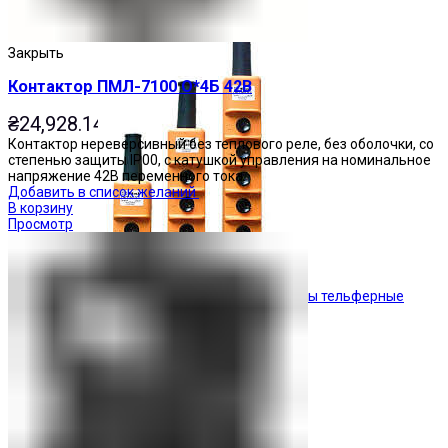
Кнопочные посты
Закрыть
Контактор ПМЛ-7100 О*4Б 42В
₴
24,928.14
Контактор нереверсивный без теплового реле, без оболочки, со
степенью защиты IP00, с катушкой управления на номинальное
напряжение 42В переменного тока.
Добавить в список желаний
В корзину
Просмотр
Посты тельферные