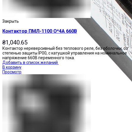
Закрыть
Контактор ПМЛ-1100 О*4А 660В
₴
1,040.65
Контактор нереверсивный без теплового реле, без оболочки, со
степенью защиты IP00, с катушкой управления на номинальное
напряжение 660В переменного тока.
Добавить в список желаний
В корзину
Просмотр
Приставки контактные