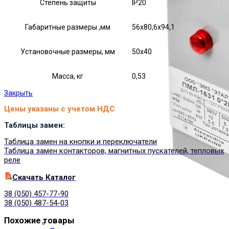
Степень защиты
IP20
Габаритные размеры ,мм
56х80,6х94,1
Установочные размеры, мм
50х40
Масса, кг
0,53
Закрыть
Цены указаны с учетом НДС
Таблицы замен:
Таблица замен на кнопки и переключатели
Таблица замен контакторов, магнитных пускателей, тепловых
реле
Cкачать Каталог
38 (050) 457-77-90
38 (050) 487-54-03
Похожие товары