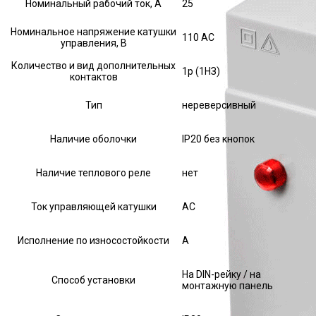
Номинальный рабочий ток, А
25
Номинальное напряжение катушки
110 AC
управления, В
Количество и вид дополнительных
1р (1НЗ)
контактов
Тип
нереверсивный
Наличие оболочки
IP20 без кнопок
Наличие теплового реле
нет
Ток управляющей катушки
АС
Исполнение по износостойкости
А
На DIN-рейку / на
Способ установки
монтажную панель