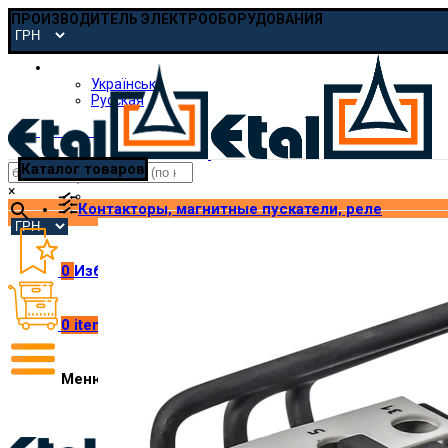
ПРОИЗВОДИТЕЛЬ ЭЛЕКТРООБОРУДОВАНИЯ
Русская
Українська
Русская
pmp@etal.ua
Каталог товаров
×
Контакторы, магнитные пускатели, реле
0
Избранное
0
items
/
₴
0.00
Меню