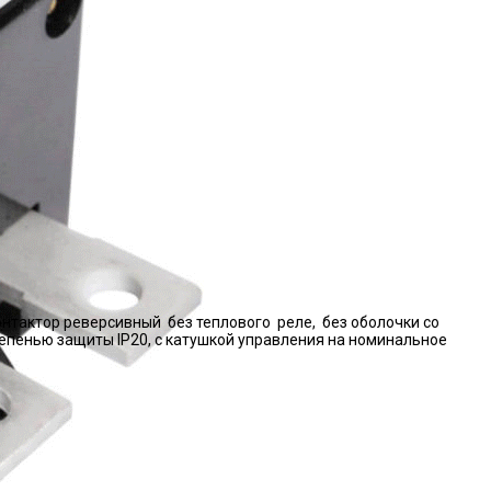
нтактор реверсивный без теплового реле, без оболочки со
епенью защиты IP20, с катушкой управления на номинальное