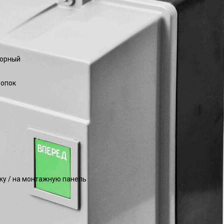
торный
нопок
йку / на монтажную панель