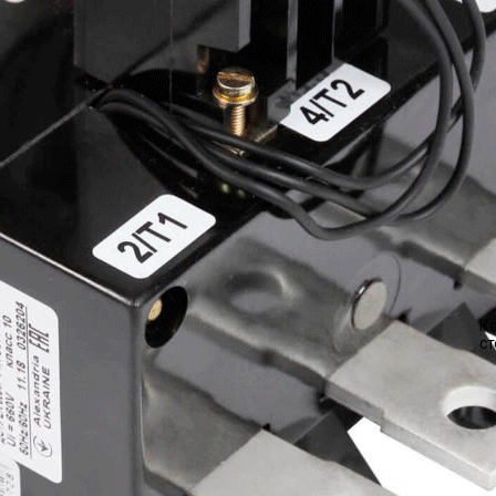
Ко
ст