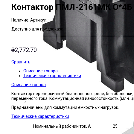
Контактор ПМЛ-2161МК О*4Б
Наличие:
Артикул:
Доступно для предзаказа
₴
2,772.70
Сравнить
Описание товара
Технические характеристики
Описание товара
Контактор нереверсивный без теплового реле, без оболочки,
переменного тока. Коммутационная износостойкость (млн. цик
Предназначены для коммутации емкостных нагрузок.
Технические характеристики
Номинальный рабочий ток, А
25