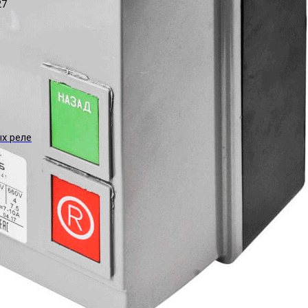
27
ых реле