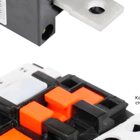
Ко
ст