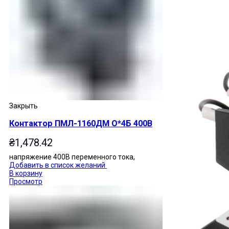
Закрыть
Контактор ПМЛ-1160ДМ О*4Б 400В
₴
1,478.42
напряжение 400В переменного тока,
Добавить в список желаний
В корзину
Просмотр