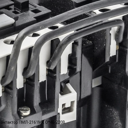
онтактор ПМЛ-2161МК О*4Б 220В