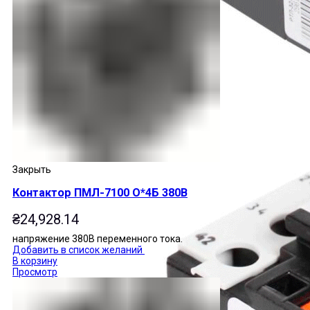
Закрыть
Контактор ПМЛ-7100 О*4Б 380В
₴
24,928.14
напряжение 380В переменного тока.
Добавить в список желаний
В корзину
Просмотр