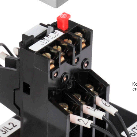
Ко
ст