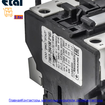
0
items
/
₴
0.00
Click to enlarge
Главная
Контакторы, магнитные пускатели, реле
Контакторы
К