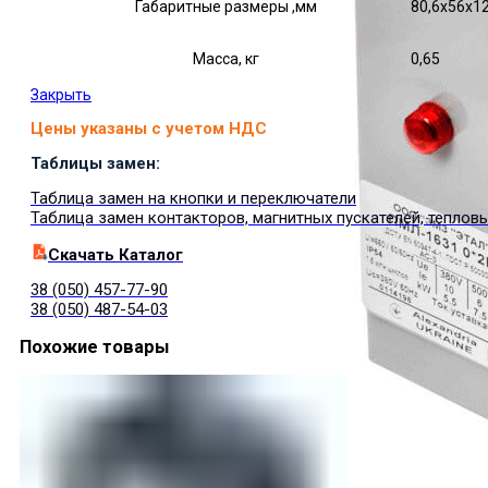
Габаритные размеры ,мм
80,6х56х1
Масса, кг
0,65
Закрыть
Цены указаны с учетом НДС
Таблицы замен:
Таблица замен на кнопки и переключатели
Таблица замен контакторов, магнитных пускателей, теплов
Cкачать Каталог
38 (050) 457-77-90
38 (050) 487-54-03
Похожие товары