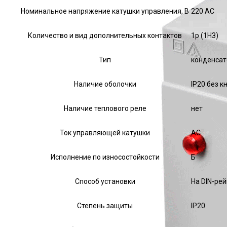
Номинальное напряжение катушки управления, В
220 AC
Количество и вид дополнительных контактов
1р (1НЗ)
Тип
конденса
Наличие оболочки
IP20 без к
Наличие теплового реле
нет
Ток управляющей катушки
АС
Исполнение по износостойкости
Б
Способ установки
На DIN-ре
Степень защиты
IP20