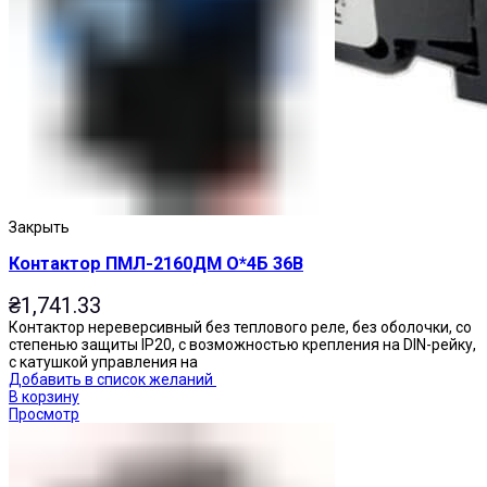
Закрыть
Контактор ПМЛ-2160ДМ О*4Б 36В
₴
1,741.33
Контактор нереверсивный без теплового реле, без оболочки, со
степенью защиты IP20, с возможностью крепления на DIN-рейку,
с катушкой управления на
Добавить в список желаний
В корзину
Просмотр
Переключатели