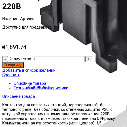
220В
Наличие:
Артикул:
Есть на складе
ЭТАЛ0157682
Доступно для предзаказа
₴
1,891.74
Количество
В корзину
Добавить в список желаний
Сравнить
Описание товара
Контакторы
Технические характеристики
Описание товара
Контактор для лифтовых станций, нереверсивный, без
теплового реле, без оболочки, со степенью защиты IP20, с
катушкой управления на номинальное напряжение 220В
переменного тока, с возможностью крепления на DIN-рейку.
Коммутационная износостойкость (млн. циклов): 1,5.