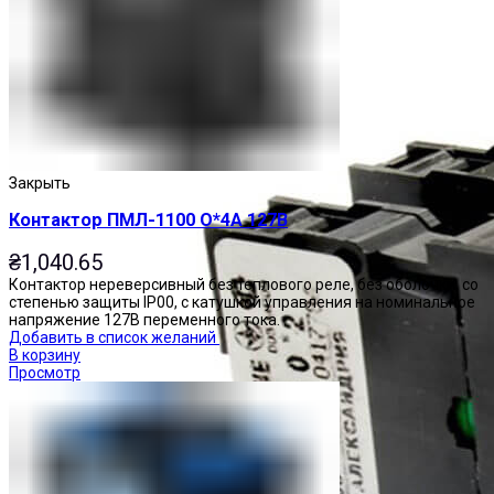
Закрыть
Контактор ПМЛ-1100 О*4А 127В
₴
1,040.65
Контактор нереверсивный без теплового реле, без оболочки, со
степенью защиты IP00, с катушкой управления на номинальное
напряжение 127В переменного тока.
Добавить в список желаний
В корзину
Просмотр