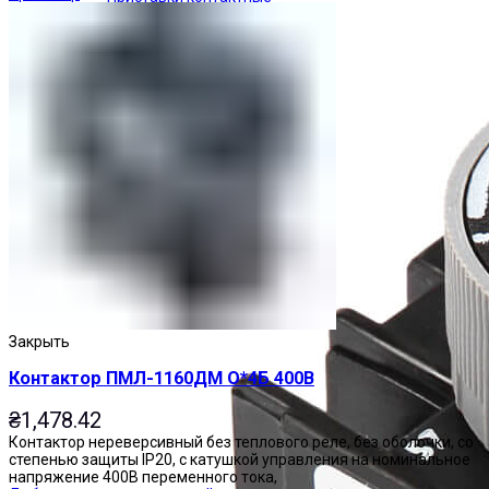
Закрыть
Контактор ПМЛ-1160ДМ О*4Б 400В
₴
1,478.42
Контактор нереверсивный без теплового реле, без оболочки, со
степенью защиты IP20, с катушкой управления на номинальное
напряжение 400В переменного тока,