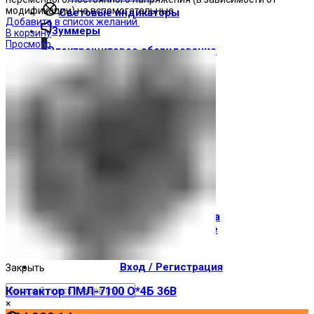
модификации) на вспомогательные
Световые индикаторы
Добавить в список желаний
Зуммеры
В корзину
Просмотр
Электрощитовое оборудование
Трансформаторы
Корпуса
Печатные платы
Оборудование для лифтов
Штампы Прес-формы
АгроДеталь
Солнечные панели
Контакты
О компании
Доставка и оплата
О торговой марке
Где купить
Новости
Вход / Регистрация
Закрыть
Контактор ПМЛ-7100 О*4Б 36В
×