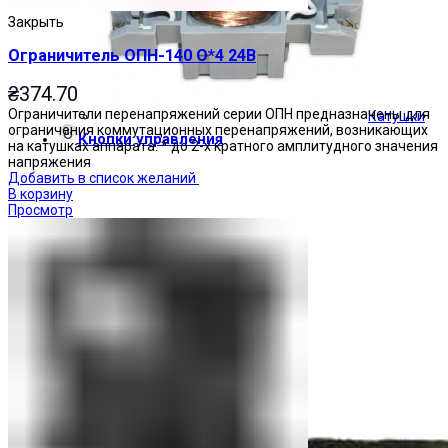
Закрыть
Ограничитель ОПН-140 О*4 24В
₴
374.70
Ограничители перенапряжений серии ОПН предназначены для
Катушки
ограничения коммутационных перенапряжений, возникающих
Кнопки управления
на катушках аппарата: * до 2-х кратного амплитудного значения
напряжения
Добавить в список желаний
В корзину
Просмотр