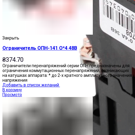
Закрыть
Ограничитель ОПН-141 О*4 48В
₴
374.70
Ограничители перенапряжений серии ОПН предназначены для
ограничения коммутационных перенапряжений, возникающих
на катушках аппарата: * до 2-х кратного амплитудного значения
напряжения
Добавить в список желаний
В корзину
Просмотр