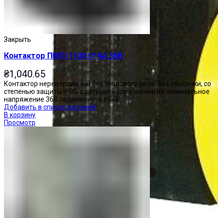
Закрыть
Контактор ПМЛ-1100 О*4А 36В
₴
1,040.65
Контактор нереверсивный без теплового реле, без оболочки, со
степенью защиты IP00, с катушкой управления на номинальное
напряжение 36В переменного тока.
Добавить в список желаний
В корзину
Просмотр