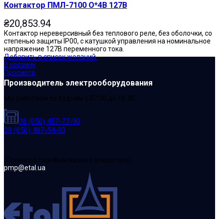
Контактор ПМЛ-7100 О*4В 127В
₴
20,853.94
Контактор нереверсивный без теплового реле, без оболочки, со
степенью защиты IP00, с катушкой управления на номинальное
напряжение 127В переменного тока.
Добавить в список желаний
В корзину
Просмотр
Производитель электрооборудования
Мы работаем по будням с 07:30 до 16:30
38 (050) 457-77-90
38 (050) 487-54-03
(Cогласно тарифам вашего оператора)
pmp@etal.ua