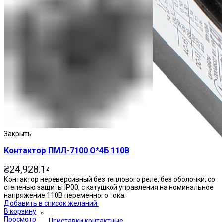
Закрыть
Контактор ПМЛ-7100 О*4Б 110В
₴
24,928.14
Контактор нереверсивный без теплового реле, без оболочки, со
степенью защиты IP00, с катушкой управления на номинальное
напряжение 110В переменного тока.
Добавить в список желаний
В корзину
Просмотр
Приставки контактные