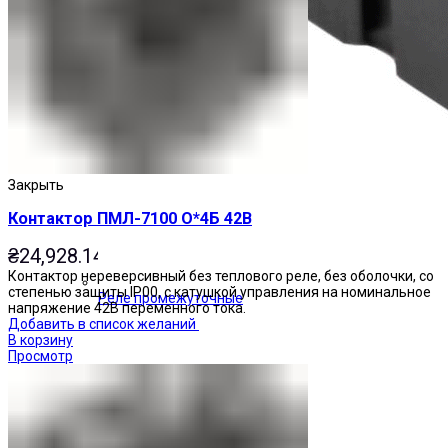
Закрыть
Контактор ПМЛ-7100 О*4Б 42В
₴
24,928.14
Контактор нереверсивный без теплового реле, без оболочки, со
степенью защиты IP00, с катушкой управления на номинальное
Реле промежуточные
напряжение 42В переменного тока.
Добавить в список желаний
В корзину
Просмотр