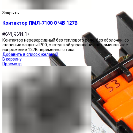
Закрыть
Контактор ПМЛ-7100 О*4Б 127В
₴
24,928.14
Контактор нереверсивный без теплового реле, без оболочки, со
степенью защиты IP00, с катушкой управления на номинальное
напряжение 127В переменного тока.
Добавить в список желаний
В корзину
Просмотр