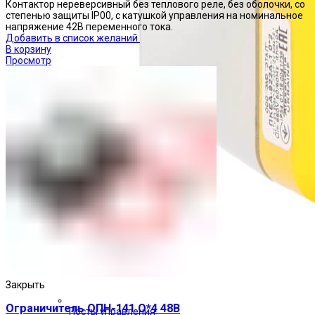
Контактор нереверсивный без теплового реле, без оболочки, со
степенью защиты IP00, с катушкой управления на номинальное
напряжение 42В переменного тока.
Добавить в список желаний
В корзину
Просмотр
Закрыть
Ограничитель ОПН-141 О*4 48В
Посты управления