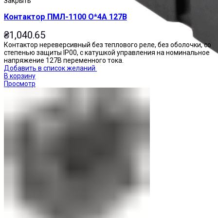
Закрыть
Контактор ПМЛ-1100 О*4А 127В
₴
1,040.65
Контактор нереверсивный без теплового реле, без оболочки, со
степенью защиты IP00, с катушкой управления на номинальное
напряжение 127В переменного тока.
Добавить в список желаний
В корзину
Просмотр
Реле промежуточные