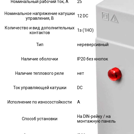
Номинальный рабочий ток, А
25
Номинальное напряжение катушки
12 DC
управления, В
Количество и вид дополнительных
1з (1НО)
контактов
Тип
нереверсивный
Наличие оболочки
IP20 без кнопок
Наличие теплового реле
нет
Ток управляющей катушки
DC
Исполнение по износостойкости
А
На DIN-рейку / на
Способ установки
монтажную панель