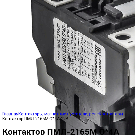
Click to enlarge
Главная
Контакторы, магнитные пускатели, реле
Контакторы
Контактор ПМЛ-2165М О*4А 12В
Контактор ПМЛ-2165М О*4А