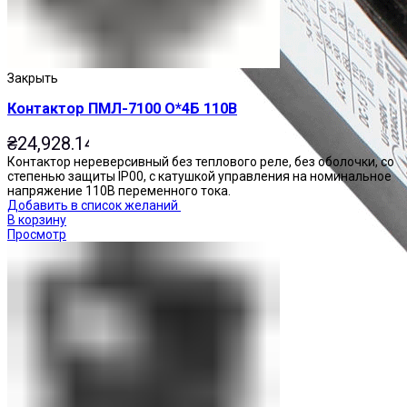
Закрыть
Контактор ПМЛ-7100 О*4Б 110В
₴
24,928.14
Контактор нереверсивный без теплового реле, без оболочки, со
степенью защиты IP00, с катушкой управления на номинальное
напряжение 110В переменного тока.
Добавить в список желаний
В корзину
Просмотр
Приставки контактные