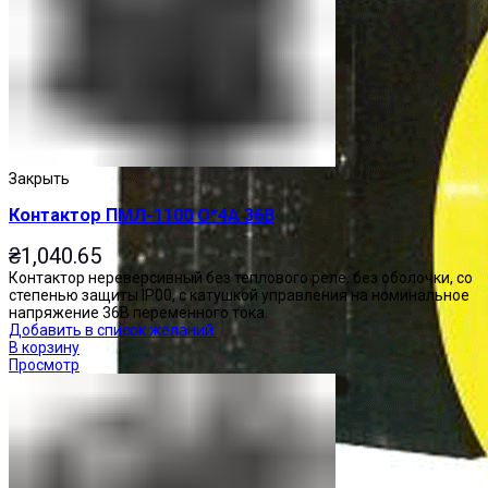
Закрыть
Контактор ПМЛ-1100 О*4А 36В
₴
1,040.65
Контактор нереверсивный без теплового реле, без оболочки, со
степенью защиты IP00, с катушкой управления на номинальное
напряжение 36В переменного тока.
Добавить в список желаний
В корзину
Просмотр