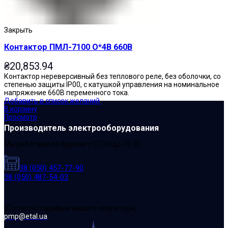
Закрыть
Контактор ПМЛ-7100 О*4В 660В
₴
20,853.94
Контактор нереверсивный без теплового реле, без оболочки, со
степенью защиты IP00, с катушкой управления на номинальное
напряжение 660В переменного тока.
Добавить в список желаний
В корзину
Просмотр
Производитель электрооборудования
Мы работаем по будням с 07:30 до 16:30
38 (050) 457-77-90
38 (050) 487-54-03
(Cогласно тарифам вашего оператора)
pmp@etal.ua