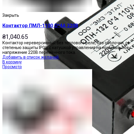
Закрыть
Контактор ПМЛ-1100 О*4А 220В
₴
1,040.65
Контактор нереверсивный без теплового реле, без оболочки, со
степенью защиты IP00, с катушкой управления на номинальное
напряжение 220В переменного тока.
Добавить в список желаний
В корзину
Просмотр