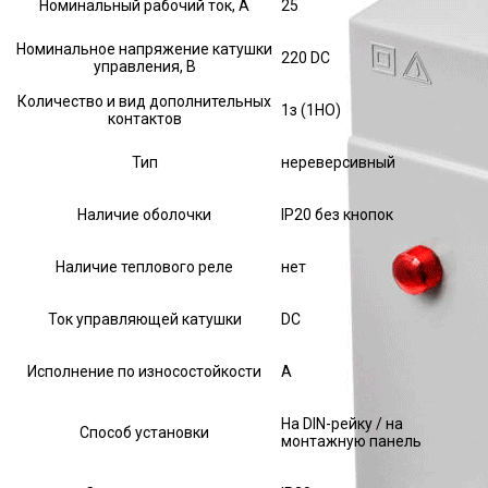
Номинальный рабочий ток, А
25
Номинальное напряжение катушки
220 DC
управления, В
Количество и вид дополнительных
1з (1НО)
контактов
Тип
нереверсивный
Наличие оболочки
IP20 без кнопок
Наличие теплового реле
нет
Ток управляющей катушки
DC
Исполнение по износостойкости
А
На DIN-рейку / на
Способ установки
монтажную панель