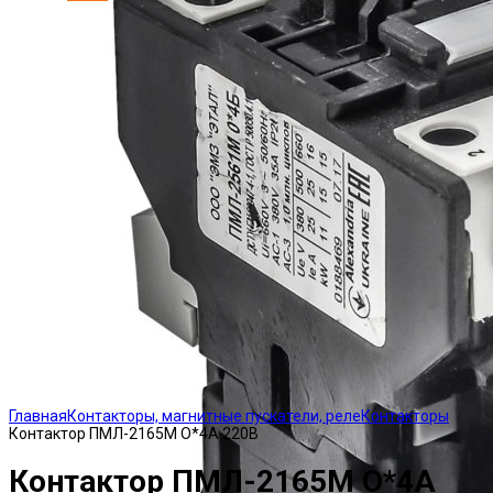
Click to enlarge
Главная
Контакторы, магнитные пускатели, реле
Контакторы
Контактор ПМЛ-2165М О*4А 220В
Контактор ПМЛ-2165М О*4А