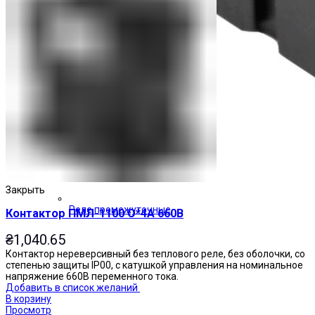
Закрыть
Реле промежуточные
Контактор ПМЛ-1100 О*4А 660В
₴
1,040.65
Контактор нереверсивный без теплового реле, без оболочки, со
степенью защиты IP00, с катушкой управления на номинальное
напряжение 660В переменного тока.
Добавить в список желаний
В корзину
Просмотр