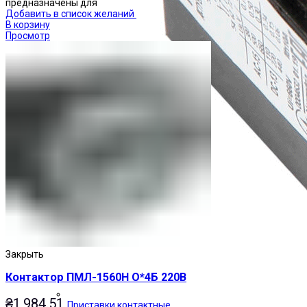
предназначены для
Добавить в список желаний
В корзину
Просмотр
Закрыть
Контактор ПМЛ-1560Н О*4Б 220В
₴
1,984.51
Приставки контактные