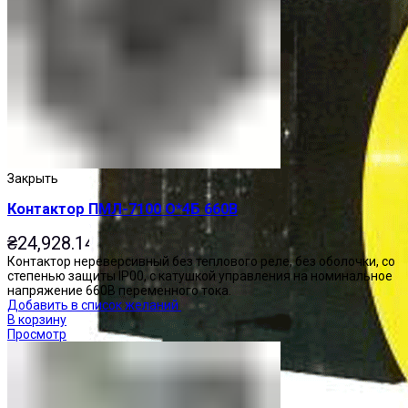
Закрыть
Контактор ПМЛ-7100 О*4Б 660В
₴
24,928.14
Контактор нереверсивный без теплового реле, без оболочки, со
степенью защиты IP00, с катушкой управления на номинальное
напряжение 660В переменного тока.
Добавить в список желаний
В корзину
Просмотр