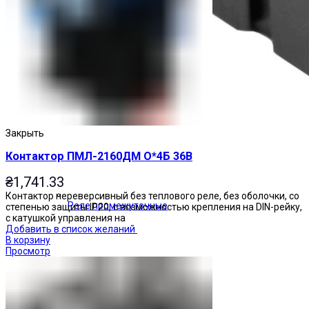
Закрыть
Контактор ПМЛ-2160ДМ О*4Б 36В
₴
1,741.33
Контактор нереверсивный без теплового реле, без оболочки, со
Реле промежуточные
степенью защиты IP20, с возможностью крепления на DIN-рейку,
с катушкой управления на
Добавить в список желаний
В корзину
Просмотр