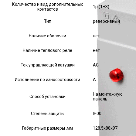
Количество и вид дополнительных
1р (1НЗ)
контактов
Тип
реверсивный
Наличие оболочки
нет
Наличие теплового реле
нет
Ток управляющей катушки
АС
Исполнение по износостойкости
А
На монтажную
Способ установки
панель
Степень защиты
IP00
Габаритные размеры ,мм
128,5х88х97