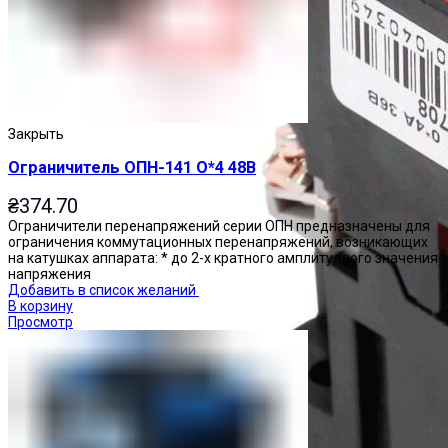
Закрыть
Ограничитель ОПН-141 О*4 48В
₴
374.70
Ограничители перенапряжений серии ОПН предназначены для
ограничения коммутационных перенапряжений, возникающих
на катушках аппарата: * до 2-х кратного амплитудного значения
напряжения
Добавить в список желаний
В корзину
Просмотр