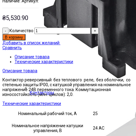
Наличие:
Артикул:
Есть на складе
ЭТАЛ0001641
₴
5,530.90
Количество
В корзину
Добавить в список желаний
Сравнить
Описание товара
Технические характеристики
Описание товара
Контактор реверсивный без теплового реле, без оболочки, со
степенью защиты IP00, с катушкой управления на номинальное
напряжение 24В переменного тока. Коммутационная
Контакторы
износостойкость (млн. циклов): 2,0.
Технические характеристики
Номинальный рабочий ток, А
25
Номинальное напряжение катушки
24 AC
управления, В