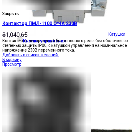
Закрыть
Контактор ПМЛ-1100 О*4А 230В
₴
1,040.65
Катушки
Контактор нереверсивный без теплового реле, без оболочки, со
Кнопки управления
степенью защиты IP00, с катушкой управления на номинальное
напряжение 230В переменного тока.
Добавить в список желаний
В корзину
Просмотр