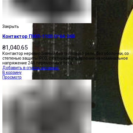
Закрыть
Контактор ПМЛ-1100 О*4А 24В
₴
1,040.65
Контактор нереверсивный без теплового реле, без оболочки, со
степенью защиты IP00, с катушкой управления на номинальное
напряжение 24В переменного тока.
Добавить в список желаний
В корзину
Просмотр