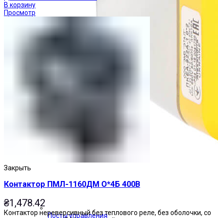
В корзину
Просмотр
Закрыть
Контактор ПМЛ-1160ДМ О*4Б 400В
₴
1,478.42
Контактор нереверсивный без теплового реле, без оболочки, со
Посты управления