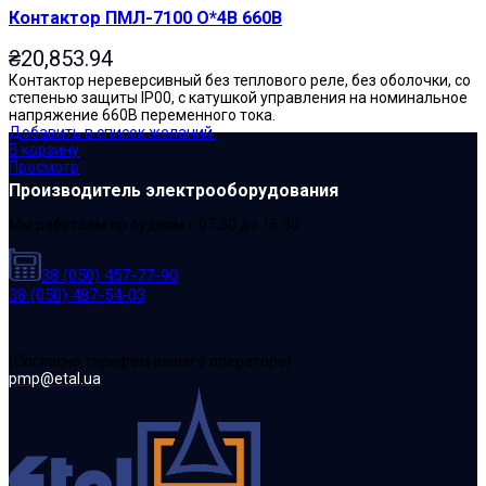
Контактор ПМЛ-7100 О*4В 660В
₴
20,853.94
Контактор нереверсивный без теплового реле, без оболочки, со
степенью защиты IP00, с катушкой управления на номинальное
напряжение 660В переменного тока.
Добавить в список желаний
В корзину
Просмотр
Производитель электрооборудования
Мы работаем по будням с 07:30 до 16:30
38 (050) 457-77-90
38 (050) 487-54-03
(Cогласно тарифам вашего оператора)
pmp@etal.ua