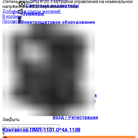
степенью защиты IP20, с катушкой управления на номинальное
Световые индикаторы
напряжение 400В переменного тока,
Добавить в список желаний
Зуммеры
В корзину
Просмотр
Электрощитовое оборудование
Трансформаторы
Корпуса
Печатные платы
Оборудование для лифтов
Штампы Прес-формы
АгроДеталь
Солнечные панели
Контакты
О компании
Доставка и оплата
О торговой марке
Где купить
Новости
Вход / Регистрация
Закрыть
Контактор ПМЛ-1101 О*4А 110В
×