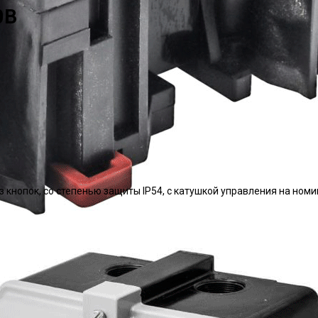
0В
ез кнопок, со степенью защиты IP54, с катушкой управления на н