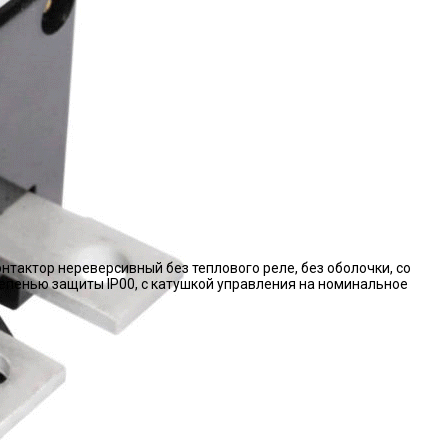
нтактор нереверсивный без теплового реле, без оболочки, со
епенью защиты IP00, с катушкой управления на номинальное