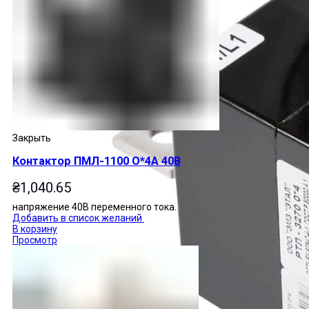
Закрыть
Контактор ПМЛ-1100 О*4А 40В
₴
1,040.65
напряжение 40В переменного тока.
Добавить в список желаний
В корзину
Просмотр