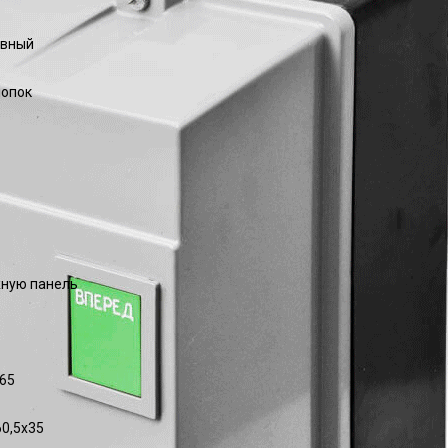
ивный
нопок
ную панель
65
60,5х35