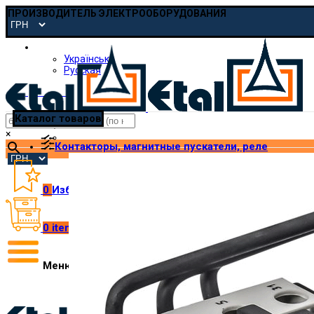
ПРОИЗВОДИТЕЛЬ ЭЛЕКТРООБОРУДОВАНИЯ
Русская
Українська
Русская
pmp@etal.ua
Каталог товаров
×
Контакторы, магнитные пускатели, реле
0
Избранное
0
items
/
₴
0.00
Меню