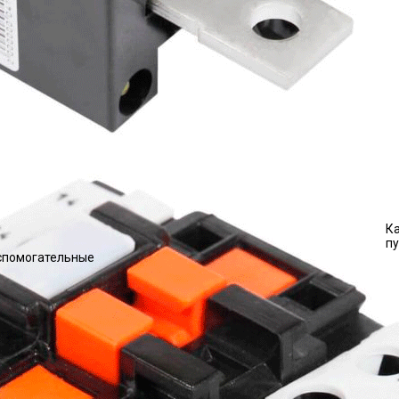
К
п
вспомогательные