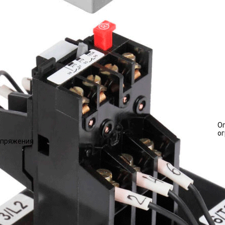
О
о
напряжения