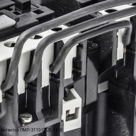
онтактор ПМЛ-3110 О*2Б 110В