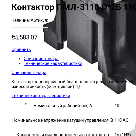
Контактор ПМЛ-3110 О*2Б 11
Наличие:
Артикул:
₴
5,583.07
Сравнить
Описание товара
Технические характеристики
Описание товара
Контактор нереверсивный без теплового реле, в оболочке б
износостойкость (млн. циклов): 1,0.
Технические характеристики
Номинальный рабочий ток, А
40
Номинальное напряжение катушки управления, В
110 AC
Количество и вид дополнительных контактов
1р (1НЗ)