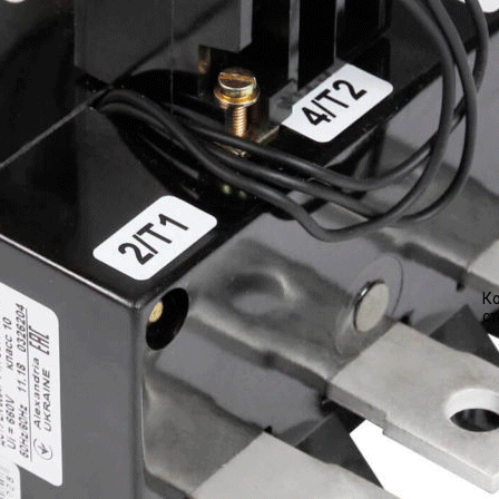
Ко
ст