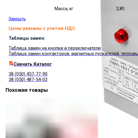
Масса, кг
2,80
Закрыть
Цены указаны с учетом НДС
Таблицы замен:
Таблица замен на кнопки и переключатели
Таблица замен контакторов, магнитных пускателей, теплов
Cкачать Каталог
38 (050) 457-77-90
38 (050) 487-54-03
Похожие товары