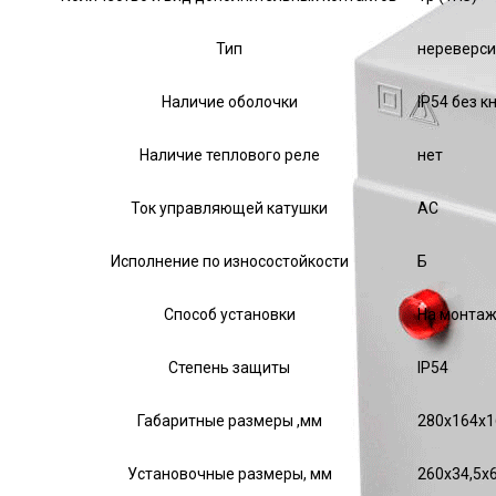
Тип
нереверс
Наличие оболочки
IP54 без к
Наличие теплового реле
нет
Ток управляющей катушки
АС
Исполнение по износостойкости
Б
Способ установки
На монтаж
Степень защиты
IP54
Габаритные размеры ,мм
280х164х1
Установочные размеры, мм
260х34,5х