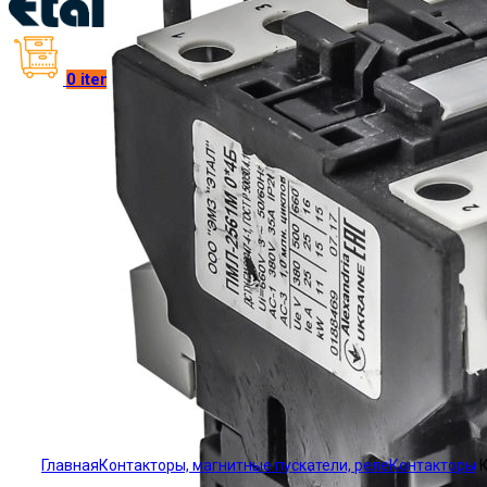
0
items
/
₴
0.00
Click to enlarge
Главная
Контакторы, магнитные пускатели, реле
Контакторы
К