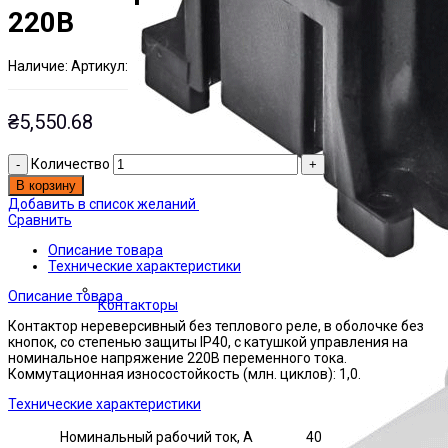
220В
Наличие:
Артикул:
Есть на складе
ЭТАЛ0001928
₴
5,550.68
Количество
В корзину
Добавить в список желаний
Сравнить
Описание товара
Технические характеристики
Описание товара
Контакторы
Контактор нереверсивный без теплового реле, в оболочке без
кнопок, со степенью защиты IP40, с катушкой управления на
номинальное напряжение 220В переменного тока.
Коммутационная износостойкость (млн. циклов): 1,0.
Технические характеристики
Номинальный рабочий ток, А
40