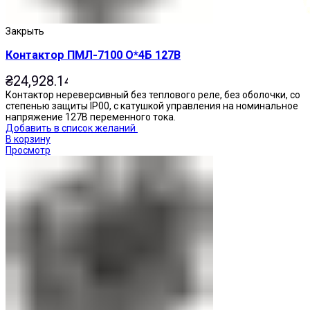
Закрыть
Контактор ПМЛ-7100 О*4Б 127В
₴
24,928.14
Контактор нереверсивный без теплового реле, без оболочки, со
степенью защиты IP00, с катушкой управления на номинальное
напряжение 127В переменного тока.
Добавить в список желаний
В корзину
Просмотр
Кнопки нажимные