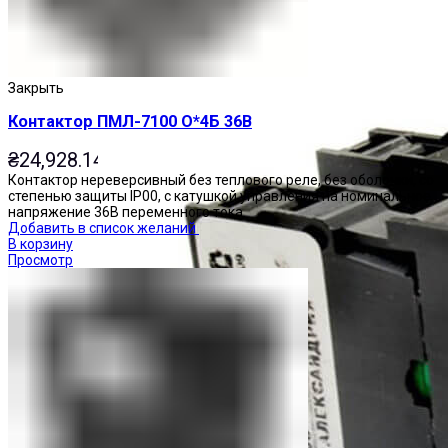
Закрыть
Контактор ПМЛ-7100 О*4Б 36В
₴
24,928.14
Контактор нереверсивный без теплового реле, без оболочки, со
степенью защиты IP00, с катушкой управления на номинальное
напряжение 36В переменного тока.
Добавить в список желаний
В корзину
Просмотр