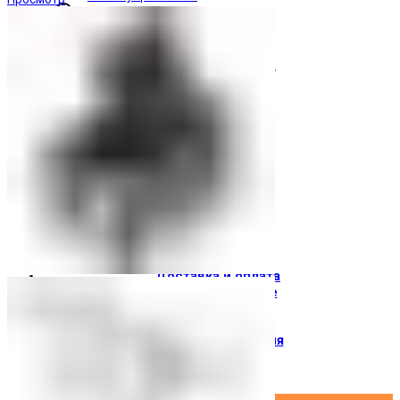
Световые индикаторы
Зуммеры
Электрощитовое оборудование
Трансформаторы
Корпуса
Печатные платы
Оборудование для лифтов
Штампы Прес-формы
АгроДеталь
Солнечные панели
Контакты
О компании
Доставка и оплата
О торговой марке
Где купить
Новости
Вход / Регистрация
×