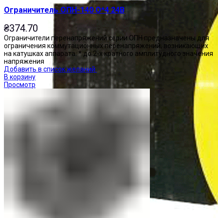
Ограничитель ОПН-140 О*4 24В
₴
374.70
Ограничители перенапряжений серии ОПН предназначены для
ограничения коммутационных перенапряжений, возникающих
на катушках аппарата: * до 2-х кратного амплитудного значения
напряжения
Добавить в список желаний
В корзину
Просмотр