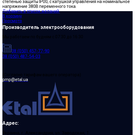
степенью защиты IP00, с катушкой управления на номинальное
напряжение 380В переменного тока.
Добавить в список желаний
В корзину
Просмотр
Производитель электрооборудования
Мы работаем по будням с 07:30 до 16:30
38 (050) 457-77-90
38 (050) 487-54-03
(Cогласно тарифам вашего оператора)
pmp@etal.ua
Адрес:
Украина, г. Александрия, ул. Заводская, 1