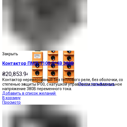
Кнопочные посты
Закрыть
Контактор ПМЛ-7100 О*4В 380В
₴
20,853.94
Контактор нереверсивный без теплового реле, без оболочки, со
Посты тельферные
степенью защиты IP00, с катушкой управления на номинальное
напряжение 380В переменного тока.
Добавить в список желаний
В корзину
Просмотр