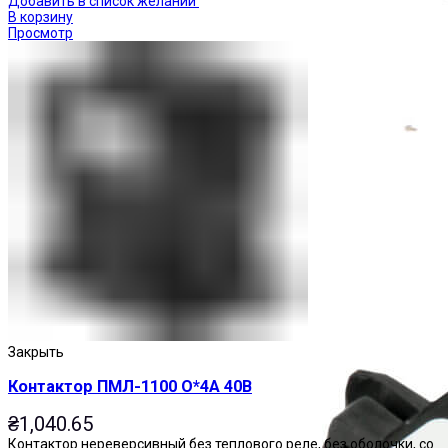
Добавить в список желаний
В корзину
Просмотр
Приставки выдержки времени
Закрыть
Контактор ПМЛ-1100 О*4А 40В
₴
1,040.65
Контактор нереверсивный без теплового реле, без оболочки, со