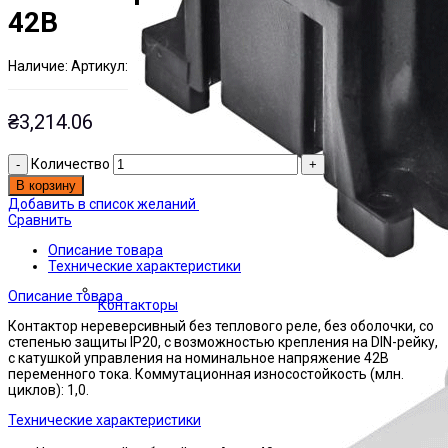
42В
Наличие:
Артикул:
Есть на складе
ЭТАЛ0001948
₴
3,214.06
Количество
В корзину
Добавить в список желаний
Сравнить
Описание товара
Технические характеристики
Описание товара
Контакторы
Контактор нереверсивный без теплового реле, без оболочки, со
степенью защиты IP20, с возможностью крепления на DIN-рейку,
с катушкой управления на номинальное напряжение 42В
переменного тока. Коммутационная износостойкость (млн.
циклов): 1,0.
Технические характеристики