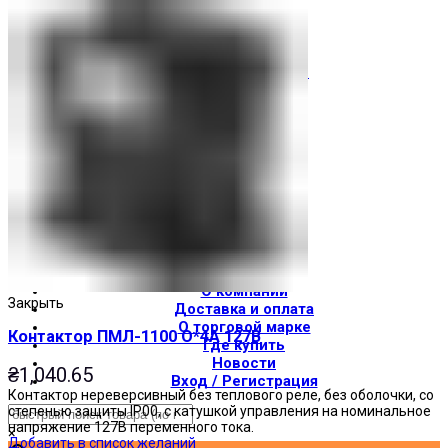
Световые индикаторы
Зуммеры
Электрощитовое оборудование
Трансформаторы
Корпуса
Печатные платы
Оборудование для лифтов
Штампы Прес-формы
АгроДеталь
Солнечные панели
Контакты
О компании
Закрыть
Доставка и оплата
О торговой марке
Контактор ПМЛ-1100 О*4А 127В
Где купить
Новости
₴
1,040.65
Вход / Регистрация
Контактор нереверсивный без теплового реле, без оболочки, со
степенью защиты IP00, с катушкой управления на номинальное
напряжение 127В переменного тока.
×
Добавить в список желаний