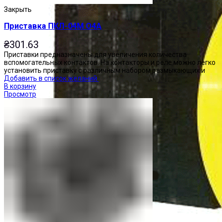
Закрыть
Приставка ПКЛ-04М О4А
₴
301.63
Приставки предназначены для увеличения количества
вспомогательных контактов. На контакторы и реле можно легко
установить приставку с различным набором размыкающих и
Добавить в список желаний
В корзину
Просмотр