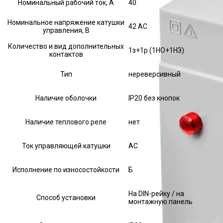
Номинальный рабочий ток, А
40
Номинальное напряжение катушки
42 AC
управления, В
Количество и вид дополнительных
1з+1р (1НО+1НЗ)
контактов
Тип
нереверсивный
Наличие оболочки
IP20 без кнопок
Наличие теплового реле
нет
Ток управляющей катушки
АС
Исполнение по износостойкости
Б
На DIN-рейку / на
Способ установки
монтажную панель