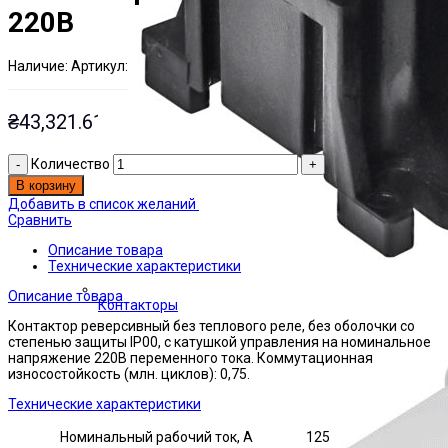
220В
Наличие:
Артикул:
Есть на складе
ЭТАЛ0001077
₴
43,321.61
Количество
В корзину
Добавить в список желаний
Сравнить
Описание товара
Технические характеристики
Описание товара
Контакторы
Контактор реверсивный без теплового реле, без оболочки со
степенью защиты IP00, с катушкой управления на номинальное
напряжение 220В переменного тока. Коммутационная
износостойкость (млн. циклов): 0,75.
Технические характеристики
Номинальный рабочий ток, А
125