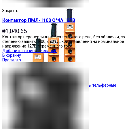
Кнопочные посты
Закрыть
Контактор ПМЛ-1100 О*4А 127В
₴
1,040.65
Контактор нереверсивный без теплового реле, без оболочки, со
степенью защиты IP00, с катушкой управления на номинальное
напряжение 127В переменного тока.
Добавить в список желаний
В корзину
Просмотр
Посты тельферные