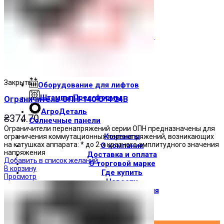
Световые индикаторы
Зуммеры
Электрощитовое оборудование
Трансформаторы
Корпуса
Печатные платы
Закрыть
Оборудование для лифтов
Штампы Прес-формы
Ограничитель ОПН-140 О*4 24В
АгроДеталь
₴
374.70
Солнечные панели
Ограничители перенапряжений серии ОПН предназначены для
Контакты
ограничения коммутационных перенапряжений, возникающих
на катушках аппарата: * до 2-х кратного амплитудного значения
О компании
напряжения
Доставка и оплата
Добавить в список желаний
О торговой марке
В корзину
Где купить
Просмотр
Новости
Вход / Регистрация
×