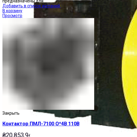
предназначены для
Добавить в список желаний
В корзину
Просмотр
Закрыть
Контактор ПМЛ-7100 О*4В 110В
₴
20,853.94