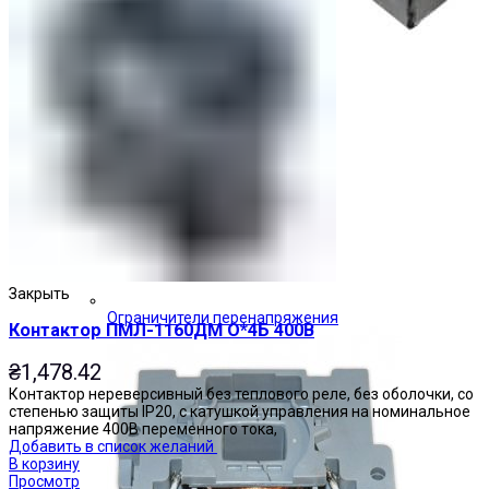
Закрыть
Ограничители перенапряжения
Контактор ПМЛ-1160ДМ О*4Б 400В
₴
1,478.42
Контактор нереверсивный без теплового реле, без оболочки, со
степенью защиты IP20, с катушкой управления на номинальное
напряжение 400В переменного тока,
Добавить в список желаний
В корзину
Просмотр