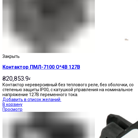
Приставки выдержки времени
Закрыть
Контактор ПМЛ-7100 О*4В 127В
₴
20,853.94
Контактор нереверсивный без теплового реле, без оболочки, со
степенью защиты IP00, с катушкой управления на номинальное
напряжение 127В переменного тока.
Добавить в список желаний
В корзину
Просмотр