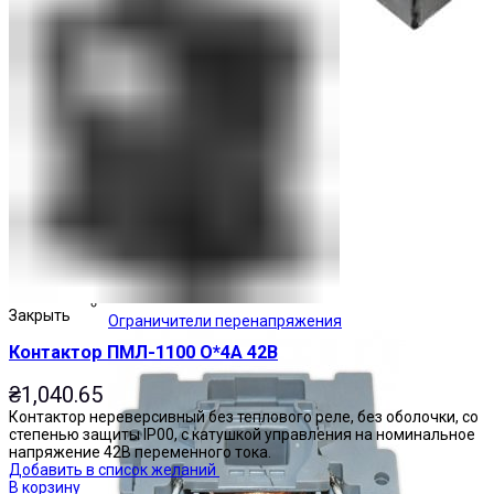
Закрыть
Ограничители перенапряжения
Контактор ПМЛ-1100 О*4А 42В
₴
1,040.65
Контактор нереверсивный без теплового реле, без оболочки, со
степенью защиты IP00, с катушкой управления на номинальное
напряжение 42В переменного тока.
Добавить в список желаний
В корзину