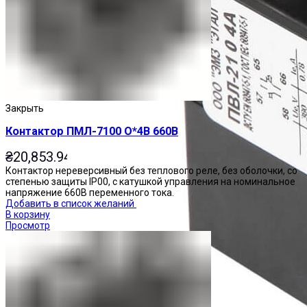
Закрыть
Контактор ПМЛ-7100 О*4В 660В
₴
20,853.94
Контактор нереверсивный без теплового реле, без оболочки, со
степенью защиты IP00, с катушкой управления на номинальное
напряжение 660В переменного тока.
Добавить в список желаний
В корзину
Просмотр