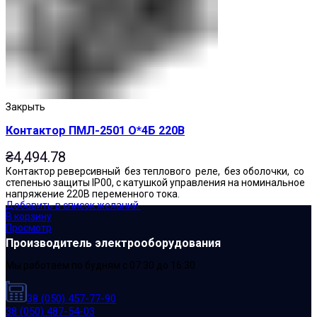
Закрыть
Контактор ПМЛ-2501 О*4Б 220В
₴
4,494.78
Контактор реверсивный без теплового реле, без оболочки, со
степенью защиты IP00, с катушкой управления на номинальное
напряжение 220В переменного тока.
Добавить в список желаний
В корзину
Просмотр
Производитель электрооборудования
Мы работаем по будням с 07:30 до 16:30
38 (050) 457-77-90
38 (050) 487-54-03