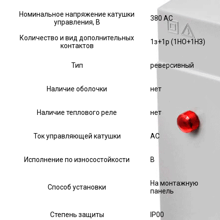
Номинальное напряжение катушки
380 AC
управления, В
Количество и вид дополнительных
1з+1р (1НО+1НЗ)
контактов
Тип
реверсивный
Наличие оболочки
нет
Наличие теплового реле
нет
Ток управляющей катушки
АС
Исполнение по износостойкости
В
На монтажную
Способ установки
панель
Степень защиты
IP00