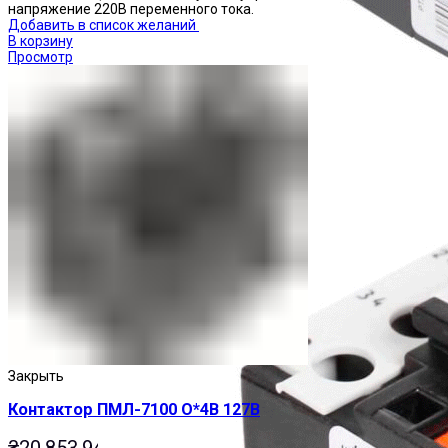
напряжение 220В переменного тока.
Добавить в список желаний
В корзину
Просмотр
Реле тепловые
Закрыть
Контактор ПМЛ-7100 О*4В 127В
₴
20,853.94