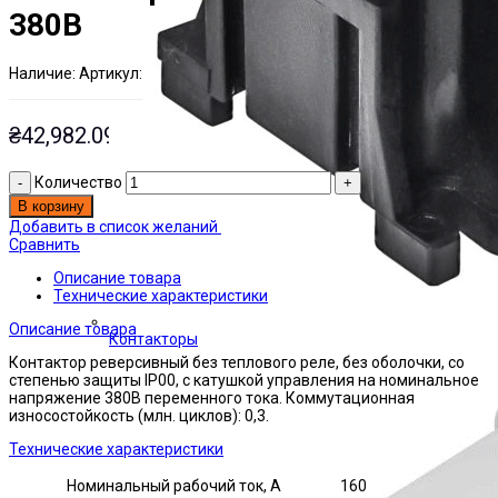
380В
Наличие:
Артикул:
Есть на складе
ЭТАЛ0001281
₴
42,982.09
Количество
В корзину
Добавить в список желаний
Сравнить
Описание товара
Технические характеристики
Описание товара
Контакторы
Контактор реверсивный без теплового реле, без оболочки, со
степенью защиты IP00, с катушкой управления на номинальное
напряжение 380В переменного тока. Коммутационная
износостойкость (млн. циклов): 0,3.
Технические характеристики
Номинальный рабочий ток, А
160