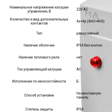
Номинальное напряжение катушки
220 AC
управления, В
Количество и вид дополнительных
4з+4р (4НО+4НЗ)
контактов
Тип
реверсивный
Наличие оболочки
IP54 без кнопок
Наличие теплового реле
нет
Ток управляющей катушки
АС
Исполнение по износостойкости
Б
На монтажную
Способ установки
панель
Степень защиты
IP54