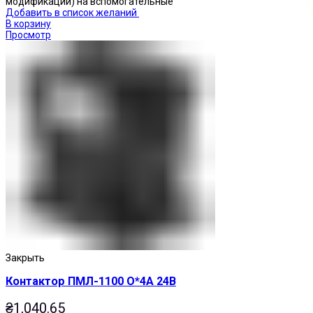
модификации) на вспомогательные
Добавить в список желаний
В корзину
Просмотр
Кнопки нажимные
Закрыть
Контактор ПМЛ-1100 О*4А 24В
₴
1,040.65