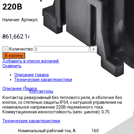
220В
Наличие:
Артикул:
Есть на складе
ЭТАЛ0001302
₴
61,662.14
Количество
В корзину
Добавить в список желаний
Сравнить
Описание товара
Технические характеристики
Описание товара
Контакторы
Контактор реверсивный без теплового реле, в оболочке без
кнопок, со степенью защиты IP54, с катушкой управления на
номинальное напряжение 220В переменного тока.
Коммутационная износостойкость (млн. циклов): 0,75.
Технические характеристики
Номинальный рабочий ток, А
160