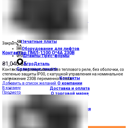
Световые индикаторы
Зуммеры
Электрощитовое оборудование
Трансформаторы
Корпуса
Печатные платы
Закрыть
Оборудование для лифтов
Контактор ПМЛ-1100 О*4А 230В
Штампы Прес-формы
₴
1,040.65
АгроДеталь
Солнечные панели
Контактор нереверсивный без теплового реле, без оболочки, со
степенью защиты IP00, с катушкой управления на номинальное
Контакты
напряжение 230В переменного тока.
О компании
Добавить в список желаний
В корзину
Доставка и оплата
Просмотр
О торговой марке
Где купить
Новости
Вход / Регистрация
×