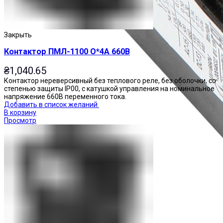
Закрыть
Контактор ПМЛ-1100 О*4А 660В
₴
1,040.65
Контактор нереверсивный без теплового реле, без оболочки, со
степенью защиты IP00, с катушкой управления на номинальное
напряжение 660В переменного тока.
Добавить в список желаний
В корзину
Просмотр
Приставки контактные