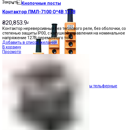
Закрыть
Кнопочные посты
Контактор ПМЛ-7100 О*4В 127В
₴
20,853.94
Контактор нереверсивный без теплового реле, без оболочки, со
степенью защиты IP00, с катушкой управления на номинальное
напряжение 127В переменного тока.
Добавить в список желаний
В корзину
Просмотр
Посты тельферные