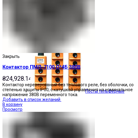
Кнопочные посты
Закрыть
Контактор ПМЛ-7100 О*4Б 380В
₴
24,928.14
Контактор нереверсивный без теплового реле, без оболочки, со
степенью защиты IP00, с катушкой управления на номинальное
Посты тельферные
напряжение 380В переменного тока.
Добавить в список желаний
В корзину
Просмотр