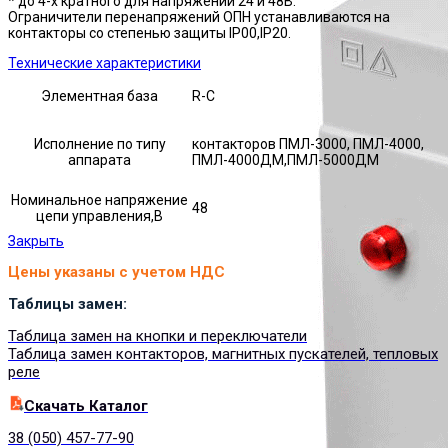
* до 4-х кратного для напряжений 24 и 48В.
Ограничители перенапряжений ОПН устанавливаются на
контакторы со степенью защиты IP00,IP20.
Технические характеристики
Элементная база
R-C
Исполнение по типу
контакторов ПМЛ-3000, ПМЛ-4000,
аппарата
ПМЛ-4000ДМ,ПМЛ-5000ДМ
Номинальное напряжение
48
цепи управления,В
Закрыть
Цены указаны с учетом НДС
Таблицы замен:
Таблица замен на кнопки и переключатели
Таблица замен контакторов, магнитных пускателей, тепловых
реле
Cкачать Каталог
38 (050) 457-77-90