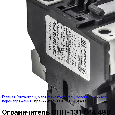
Click to enlarge
Главная
Контакторы, магнитные пускатели, реле
Ограничители
перенапряжения
Ограничитель ОПН-131 О*4 48В
Ограничитель ОПН-131 О*4 48В