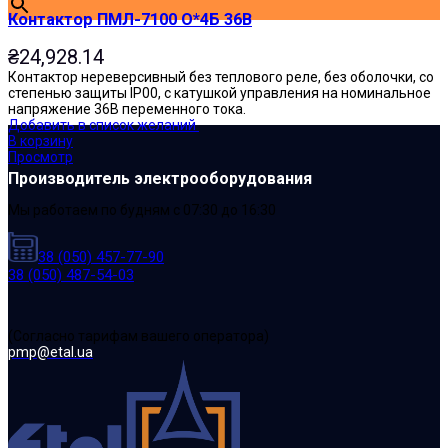
Контактор ПМЛ-7100 О*4Б 36В
₴
24,928.14
Контактор нереверсивный без теплового реле, без оболочки, со
степенью защиты IP00, с катушкой управления на номинальное
напряжение 36В переменного тока.
Добавить в список желаний
В корзину
Просмотр
Производитель электрооборудования
Мы работаем по будням с 07:30 до 16:30
38 (050) 457-77-90
38 (050) 487-54-03
(Cогласно тарифам вашего оператора)
pmp@etal.ua