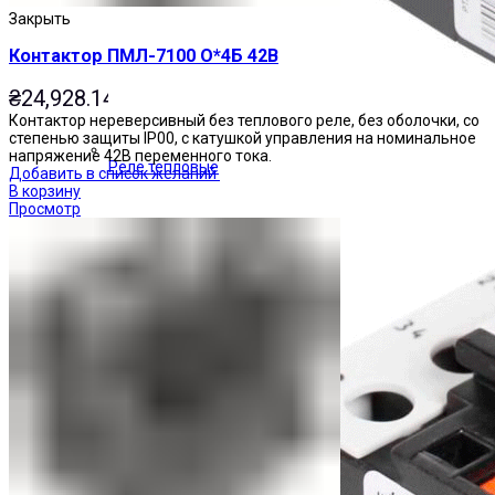
Закрыть
Контактор ПМЛ-7100 О*4Б 42В
₴
24,928.14
Контактор нереверсивный без теплового реле, без оболочки, со
степенью защиты IP00, с катушкой управления на номинальное
напряжение 42В переменного тока.
Реле тепловые
Добавить в список желаний
В корзину
Просмотр