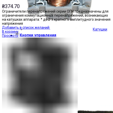
₴
374.70
Ограничители перенапряжений серии ОПН предназначены для
ограничения коммутационных перенапряжений, возникающих
на катушках аппарата: * до 2-х кратного амплитудного значения
напряжения
Добавить в список желаний
Катушки
В корзину
Кнопки управления
Просмотр