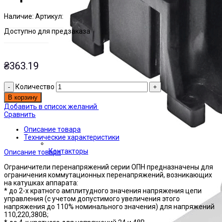
Наличие:
Артикул:
Есть на складе
ЭТАЛ0128614
Доступно для предзаказа
₴
363.19
Количество
В корзину
Добавить в список желаний
Сравнить
Описание товара
Технические характеристики
Контакторы
Описание товара
Ограничители перенапряжений серии ОПН предназначены для
ограничения коммутационных перенапряжений, возникающих
на катушках аппарата:
* до 2-х кратного амплитудного значения напряжения цепи
управления (с учетом допустимого увеличения этого
напряжения до 110% номинального значения) для напряжений
110,220,380В;