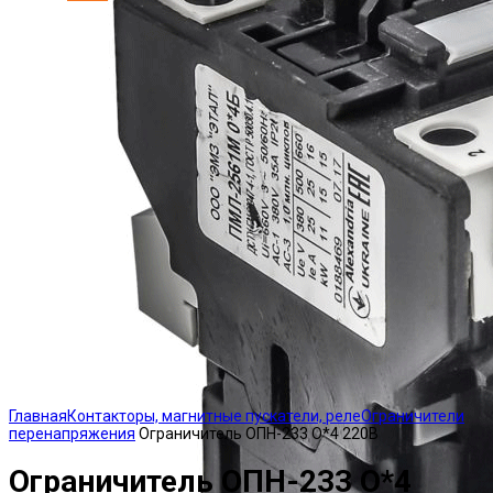
Click to enlarge
Главная
Контакторы, магнитные пускатели, реле
Ограничители
перенапряжения
Ограничитель ОПН-233 О*4 220В
Ограничитель ОПН-233 О*4