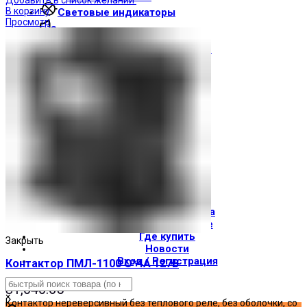
В корзину
Световые индикаторы
Просмотр
Зуммеры
Электрощитовое оборудование
Трансформаторы
Корпуса
Печатные платы
Оборудование для лифтов
Штампы Прес-формы
АгроДеталь
Солнечные панели
Контакты
О компании
Доставка и оплата
О торговой марке
Где купить
Закрыть
Новости
Вход / Регистрация
Контактор ПМЛ-1100 О*4А 127В
₴
1,040.65
×
Контактор нереверсивный без теплового реле, без оболочки, со