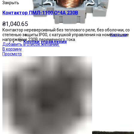
Закрыть
Контактор ПМЛ-1100 О*4А 230В
₴
1,040.65
Контактор нереверсивный без теплового реле, без оболочки, со
Катушки
степенью защиты IP00, с катушкой управления на номинальное
напряжение 230В переменного тока.
Кнопки управления
Добавить в список желаний
В корзину
Просмотр