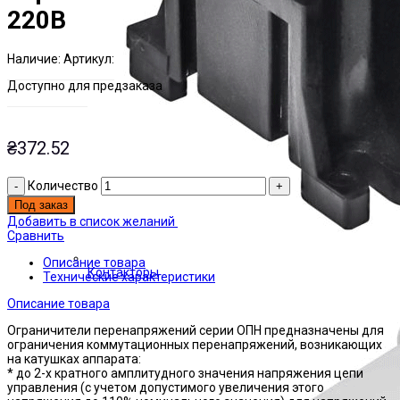
220В
Наличие:
Артикул:
Есть на складе
ЭТАЛ0000114
Доступно для предзаказа
₴
372.52
Количество
Под заказ
Добавить в список желаний
Сравнить
Описание товара
Контакторы
Технические характеристики
Описание товара
Ограничители перенапряжений серии ОПН предназначены для
ограничения коммутационных перенапряжений, возникающих
на катушках аппарата:
* до 2-х кратного амплитудного значения напряжения цепи
управления (с учетом допустимого увеличения этого