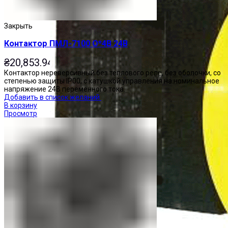
Закрыть
Контактор ПМЛ-7100 О*4В 24В
₴
20,853.94
Контактор нереверсивный без теплового реле, без оболочки, со
степенью защиты IP00, с катушкой управления на номинальное
напряжение 24В переменного тока.
Добавить в список желаний
В корзину
Просмотр