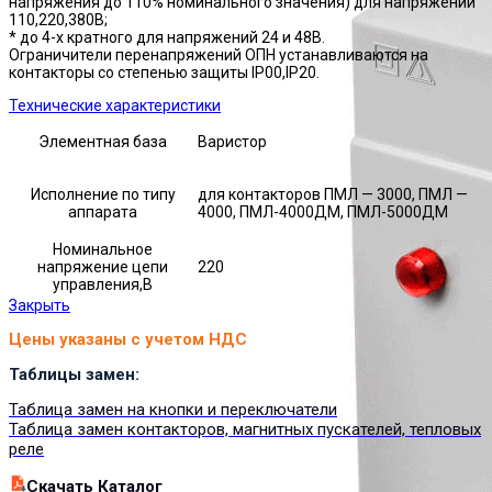
напряжения до 110% номинального значения) для напряжений
110,220,380В;
* до 4-х кратного для напряжений 24 и 48В.
Ограничители перенапряжений ОПН устанавливаются на
контакторы со степенью защиты IP00,IP20.
Технические характеристики
Элементная база
Варистор
Исполнение по типу
для контакторов ПМЛ — 3000, ПМЛ —
аппарата
4000, ПМЛ-4000ДМ, ПМЛ-5000ДМ
Номинальное
напряжение цепи
220
управления,В
Закрыть
Цены указаны с учетом НДС
Таблицы замен:
Таблица замен на кнопки и переключатели
Таблица замен контакторов, магнитных пускателей, тепловых
реле
Cкачать Каталог