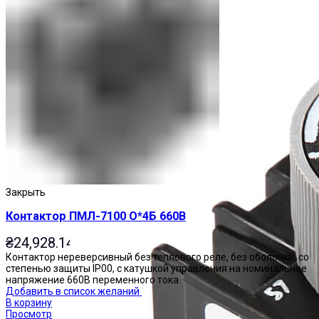
Закрыть
Контактор ПМЛ-7100 О*4Б 660В
₴
24,928.14
Контактор нереверсивный без теплового реле, без оболочки, со
степенью защиты IP00, с катушкой управления на номинальное
напряжение 660В переменного тока.
Добавить в список желаний
В корзину
Просмотр