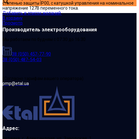
степенью защиты IP00, с катушкой управления на номинальное
напряжение 127В переменного тока.
Добавить в список желаний
В корзину
Просмотр
Производитель электрооборудования
Мы работаем по будням с 07:30 до 16:30
38 (050) 457-77-90
38 (050) 487-54-03
(Cогласно тарифам вашего оператора)
pmp@etal.ua
Адрес:
Украина, г. Александрия, ул. Заводская, 1