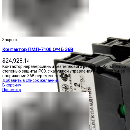
Закрыть
Контактор ПМЛ-7100 О*4Б 36В
₴
24,928.14
Контактор нереверсивный без теплового реле, без оболочки, со
степенью защиты IP00, с катушкой управления на номинальное
напряжение 36В переменного тока.
Добавить в список желаний
В корзину
Просмотр