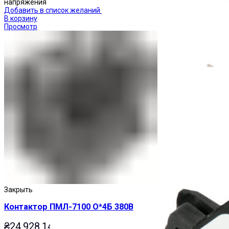
напряжения
Добавить в список желаний
В корзину
Просмотр
Приставки выдержки времени
Закрыть
Контактор ПМЛ-7100 О*4Б 380В
₴
24,928.14