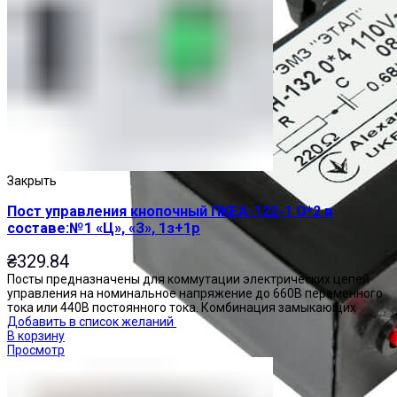
Закрыть
Пост управления кнопочный ПКЕА-122-1 О*2 в
составе:№1 «Ц», «З», 1з+1р
₴
329.84
Посты предназначены для коммутации электрических цепей
управления на номинальное напряжение до 660В переменного
тока или 440В постоянного тока. Комбинация замыкающих
Добавить в список желаний
В корзину
Просмотр