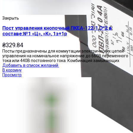
Закрыть
Пост управления кнопочный ПКЕА-122-1 О*2 в
составе:№1 «Ц», «К», 1з+1р
₴
329.84
Посты предназначены для коммутации электрических цепей
управления на номинальное напряжение до 660В переменного
тока или 440В постоянного тока. Комбинация замыкающих
Добавить в список желаний
В корзину
Просмотр