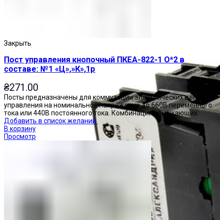
Закрыть
Пост управления кнопочный ПКЕА-822-1 О*2 в
составе: №1 «Ц»,»К»,1р
₴
271.00
Посты предназначены для коммутации электрических цепей
управления на номинальное напряжение до 660В переменного
тока или 440В постоянного тока. Комбинация замыкающих
Добавить в список желаний
В корзину
Просмотр