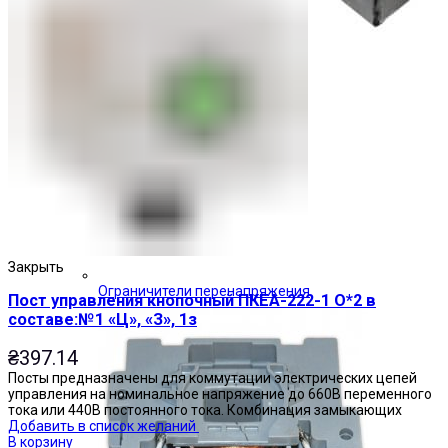
Закрыть
Ограничители перенапряжения
Пост управления кнопочный ПКЕА-222-1 О*2 в
составе:№1 «Ц», «З», 1з
₴
397.14
Посты предназначены для коммутации электрических цепей
управления на номинальное напряжение до 660В переменного
тока или 440В постоянного тока. Комбинация замыкающих
Добавить в список желаний
В корзину