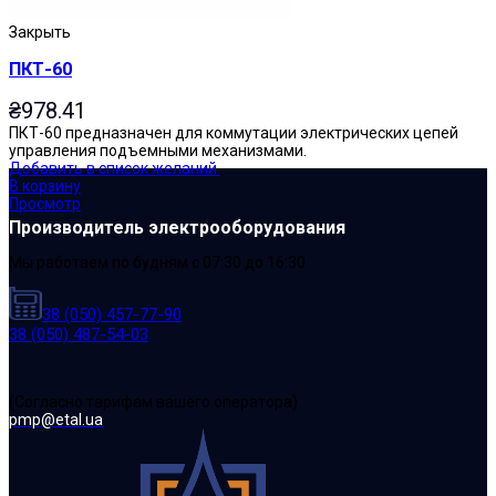
Закрыть
ПКТ-60
₴
978.41
ПКТ-60 предназначен для коммутации электрических цепей
управления подъемными механизмами.
Добавить в список желаний
В корзину
Просмотр
Производитель электрооборудования
Мы работаем по будням с 07:30 до 16:30
38 (050) 457-77-90
38 (050) 487-54-03
(Cогласно тарифам вашего оператора)
pmp@etal.ua