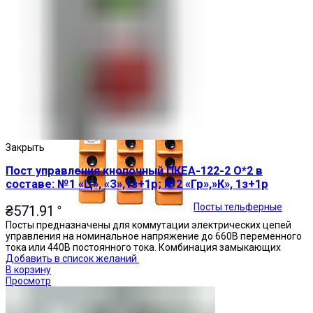
Кнопочные посты
Закрыть
Пост управления кнопочный ПКЕА-122-2 О*2 в
составе: №1 «Ц», «З»,1з+1р; №2 «Гр»,»К», 1з+1р
Посты тельферные
₴
571.91
Посты предназначены для коммутации электрических цепей
управления на номинальное напряжение до 660В переменного
тока или 440В постоянного тока. Комбинация замыкающих
Добавить в список желаний
В корзину
Просмотр