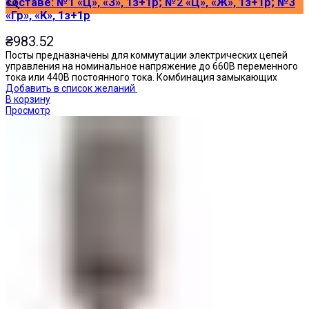
составе: №1 «Ц», «З», 1з+1р; №2 «Ц», «Ж», 1з+1р; №3
«Гр», «К», 1з+1р
₴
983.52
Посты предназначены для коммутации электрических цепей
управления на номинальное напряжение до 660В переменного
тока или 440В постоянного тока. Комбинация замыкающих
Добавить в список желаний
В корзину
Просмотр