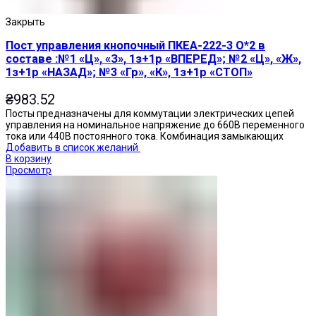
Закрыть
Пост управления кнопочный ПКЕА-222-3 О*2 в
составе :№1 «Ц», «З», 1з+1р «ВПЕРЕД»; №2 «Ц», «Ж»,
1з+1р «НАЗАД»; №3 «Гр», «К», 1з+1р «СТОП»
₴
983.52
Посты предназначены для коммутации электрических цепей
управления на номинальное напряжение до 660В переменного
тока или 440В постоянного тока. Комбинация замыкающих
Добавить в список желаний
В корзину
Просмотр