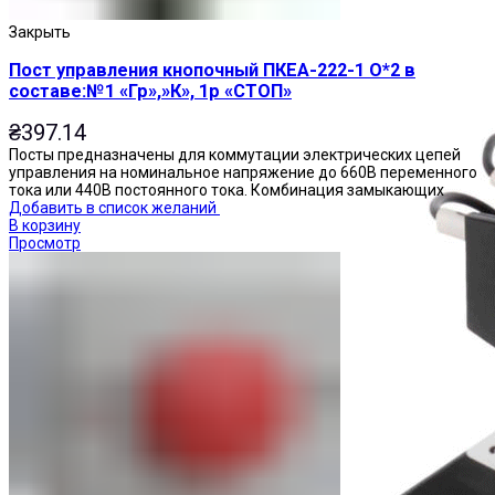
Пускатели
Закрыть
Пост управления кнопочный ПКЕА-222-1 О*2 в
составе:№1 «Гр»,»К», 1р «СТОП»
₴
397.14
Посты предназначены для коммутации электрических цепей
управления на номинальное напряжение до 660В переменного
тока или 440В постоянного тока. Комбинация замыкающих
Добавить в список желаний
В корзину
Просмотр