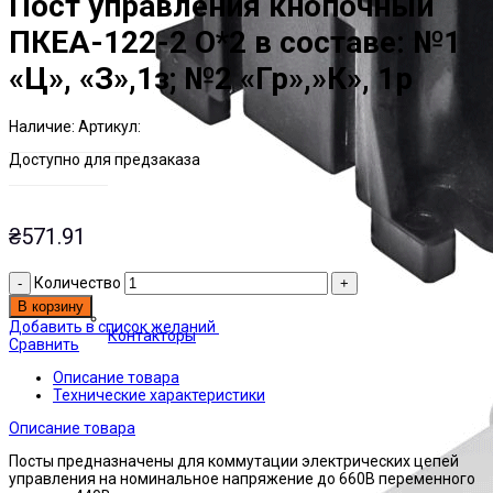
Пост управления кнопочный
ПКЕА-122-2 О*2 в составе: №1
«Ц», «З»,1з; №2 «Гр»,»К», 1р
Наличие:
Артикул:
Есть на складе
ЭТАЛ0153243
Доступно для предзаказа
₴
571.91
Количество
В корзину
Добавить в список желаний
Контакторы
Сравнить
Описание товара
Технические характеристики
Описание товара
Посты предназначены для коммутации электрических цепей
управления на номинальное напряжение до 660В переменного