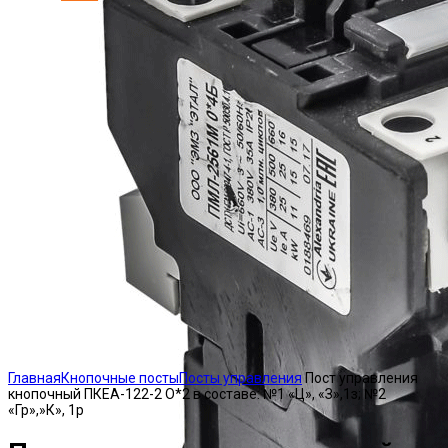
Click to enlarge
Главная
Кнопочные посты
Посты управления
Пост управления
кнопочный ПКЕА-122-2 О*2 в составе: №1 «Ц», «З»,1з; №2
«Гр»,»К», 1р