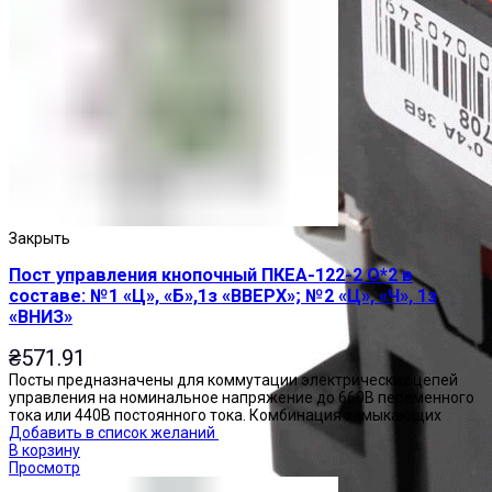
Закрыть
Пост управления кнопочный ПКЕА-122-2 О*2 в
составе: №1 «Ц», «Б»,1з «ВВЕРХ»; №2 «Ц», «Ч», 1з
«ВНИЗ»
₴
571.91
Посты предназначены для коммутации электрических цепей
управления на номинальное напряжение до 660В переменного
тока или 440В постоянного тока. Комбинация замыкающих
Добавить в список желаний
В корзину
Просмотр