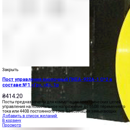
Закрыть
Пост управления кнопочный ПКЕА-922А-1 О*2 в
составе:№1 «Гр», «К», 1р
₴
414.20
Посты предназначены для коммутации электрических цепей
управления на номинальное напряжение до 660В переменного
тока или 440В постоянного тока. Комбинация замыкающих
Добавить в список желаний
В корзину
Просмотр