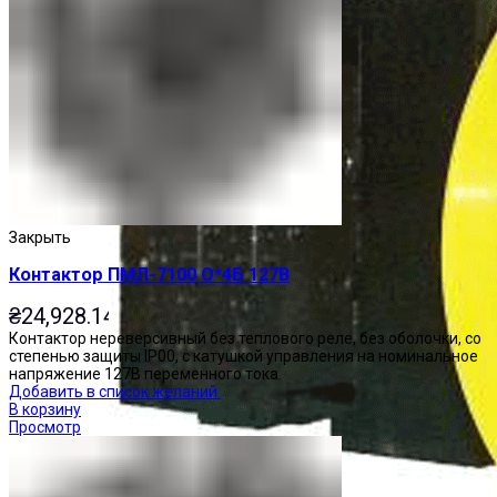
Закрыть
Контактор ПМЛ-7100 О*4Б 127В
₴
24,928.14
Контактор нереверсивный без теплового реле, без оболочки, со
степенью защиты IP00, с катушкой управления на номинальное
напряжение 127В переменного тока.
Добавить в список желаний
В корзину
Просмотр