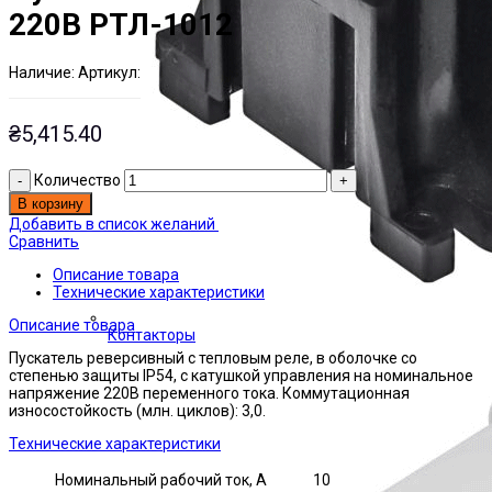
220В РТЛ-1012
Наличие:
Артикул:
Есть на складе
ЭТАЛ0000881
₴
5,415.40
Количество
В корзину
Добавить в список желаний
Сравнить
Описание товара
Технические характеристики
Описание товара
Контакторы
Пускатель реверсивный с тепловым реле, в оболочке со
степенью защиты IP54, с катушкой управления на номинальное
напряжение 220В переменного тока. Коммутационная
износостойкость (млн. циклов): 3,0.
Технические характеристики
Номинальный рабочий ток, А
10