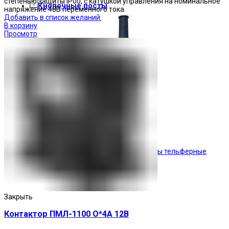
степенью защиты IP00, с катушкой управления на номинальное
Кнопочные посты
напряжение 48В переменного тока.
Добавить в список желаний
В корзину
Просмотр
Посты тельферные
Закрыть
Контактор ПМЛ-1100 О*4А 12В