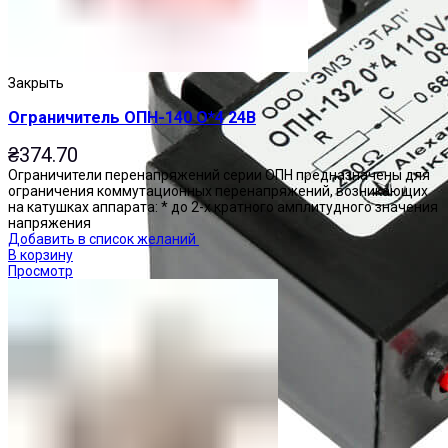
Закрыть
Ограничитель ОПН-140 О*4 24В
₴
374.70
Ограничители перенапряжений серии ОПН предназначены для
ограничения коммутационных перенапряжений, возникающих
на катушках аппарата: * до 2-х кратного амплитудного значения
напряжения
Добавить в список желаний
В корзину
Просмотр