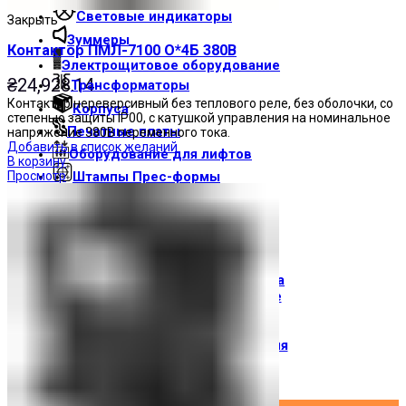
Световые индикаторы
Закрыть
Зуммеры
Контактор ПМЛ-7100 О*4Б 380В
Электрощитовое оборудование
₴
24,928.14
Трансформаторы
Контактор нереверсивный без теплового реле, без оболочки, со
Корпуса
степенью защиты IP00, с катушкой управления на номинальное
Печатные платы
напряжение 380В переменного тока.
Добавить в список желаний
Оборудование для лифтов
В корзину
Просмотр
Штампы Прес-формы
АгроДеталь
Солнечные панели
Контакты
О компании
Доставка и оплата
О торговой марке
Где купить
Новости
Вход / Регистрация
×