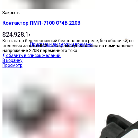
Закрыть
Контактор ПМЛ-7100 О*4Б 220В
₴
24,928.14
Контактор нереверсивный без теплового реле, без оболочки, со
Приставки выдержки времени
степенью защиты IP00, с катушкой управления на номинальное
напряжение 220В переменного тока.
Добавить в список желаний
В корзину
Просмотр