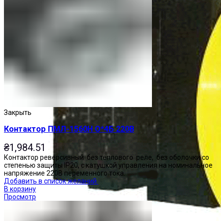
Закрыть
Контактор ПМЛ-1560Н О*4Б 220В
₴
1,984.51
Контактор реверсивный без теплового реле, без оболочки со
степенью защиты IP20, с катушкой управления на номинальное
напряжение 220В переменного тока.
Добавить в список желаний
В корзину
Просмотр