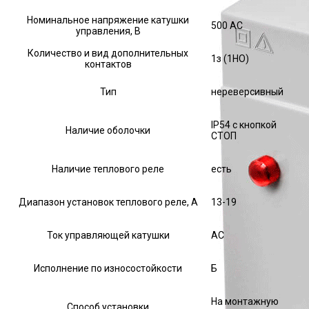
Номинальное напряжение катушки
500 AC
управления, В
Количество и вид дополнительных
1з (1НО)
контактов
Тип
нереверсивный
IP54 с кнопкой
Наличие оболочки
СТОП
Наличие теплового реле
есть
Диапазон установок теплового реле, А
13-19
Ток управляющей катушки
АС
Исполнение по износостойкости
Б
На монтажную
Способ установки