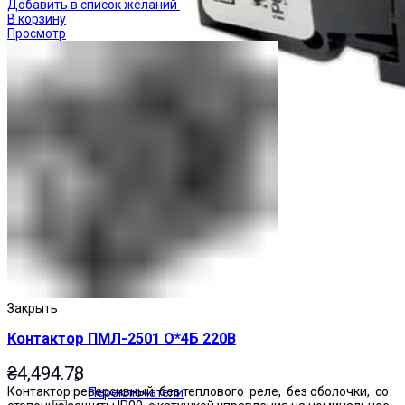
Добавить в список желаний
В корзину
Просмотр
Закрыть
Контактор ПМЛ-2501 О*4Б 220В
₴
4,494.78
Контактор реверсивный без теплового реле, без оболочки, со
Переключатели