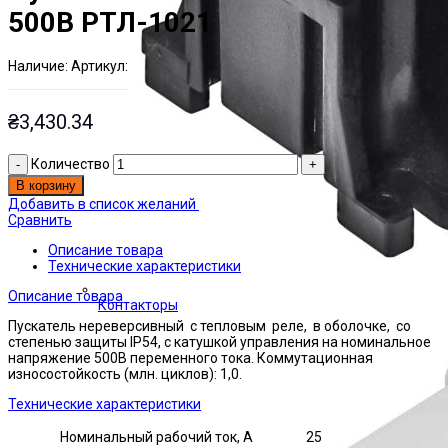
500В РТЛ-1021
Наличие:
Артикул:
Есть на складе
ЭТАЛ0001536
₴
3,430.34
Количество
В корзину
Добавить в список желаний
Сравнить
Описание товара
Технические характеристики
Описание товара
Контакторы
Пускатель нереверсивный с тепловым реле, в оболочке, со
степенью защиты IP54, с катушкой управления на номинальное
напряжение 500В переменного тока. Коммутационная
износостойкость (млн. циклов): 1,0.
Технические характеристики
Номинальный рабочий ток, А
25