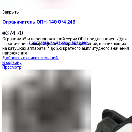
Закрыть
Ограничитель ОПН-140 О*4 24В
₴
374.70
Ограничители перенапряжений серии ОПН предназначены для
Приставки выдержки времени
ограничения коммутационных перенапряжений, возникающих
на катушках аппарата: * до 2-х кратного амплитудного значения
напряжения
Добавить в список желаний
В корзину
Просмотр