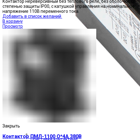
Контактор нереверсивный без теплового реле, без оболочки, со
степенью защиты IP00, с катушкой управления на номинальное
напряжение 110В переменного тока.
Добавить в список желаний
В корзину
Просмотр
Закрыть
Контактор ПМЛ-1100 О*4А 380В
Приставки контактные