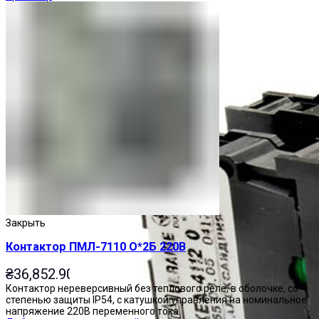
Закрыть
Контактор ПМЛ-7110 О*2Б 220В
₴
36,852.90
Контактор нереверсивный без теплового реле, в оболочке, со
степенью защиты IP54, с катушкой управления на номинальное
напряжение 220В переменного тока.