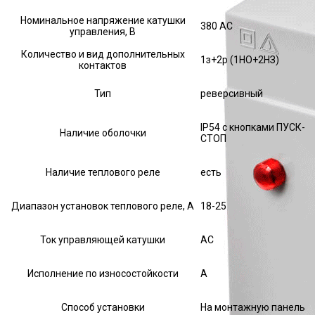
Номинальное напряжение катушки
380 AC
управления, В
Количество и вид дополнительных
1з+2р (1НО+2НЗ)
контактов
Тип
реверсивный
IP54 с кнопками ПУСК-
Наличие оболочки
СТОП
Наличие теплового реле
есть
Диапазон установок теплового реле, А
18-25
Ток управляющей катушки
АС
Исполнение по износостойкости
А
Способ установки
На монтажную панель