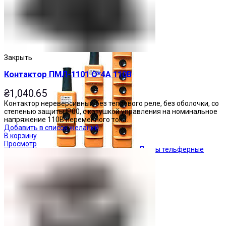
Кнопочные посты
Закрыть
Контактор ПМЛ-1101 О*4А 110В
₴
1,040.65
Контактор нереверсивный без теплового реле, без оболочки, со
степенью защиты IP00, с катушкой управления на номинальное
напряжение 110В переменного тока.
Добавить в список желаний
В корзину
Просмотр
Посты тельферные