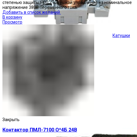
степенью защиты IP00, с катушкой управления на номинальное
напряжение 380В переменного тока.
Добавить в список желаний
В корзину
Просмотр
Катушки
Кнопки управления
Закрыть
Контактор ПМЛ-7100 О*4Б 24В