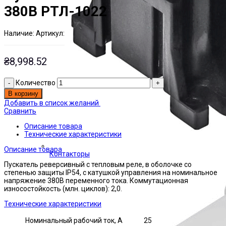
380В РТЛ-1022
Наличие:
Артикул:
Есть на складе
ЭТАЛ0001745
₴
8,998.52
Количество
В корзину
Добавить в список желаний
Сравнить
Описание товара
Технические характеристики
Описание товара
Контакторы
Пускатель реверсивный с тепловым реле, в оболочке со
степенью защиты IP54, с катушкой управления на номинальное
напряжение 380В переменного тока. Коммутационная
износостойкость (млн. циклов): 2,0.
Технические характеристики
Номинальный рабочий ток, А
25