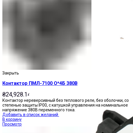
Приставки выдержки времени
Закрыть
Контактор ПМЛ-7100 О*4Б 380В
₴
24,928.14
Контактор нереверсивный без теплового реле, без оболочки, со
степенью защиты IP00, с катушкой управления на номинальное
напряжение 380В переменного тока.
Добавить в список желаний
В корзину
Просмотр