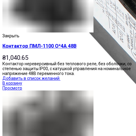
Закрыть
Контактор ПМЛ-1100 О*4А 48В
₴
1,040.65
Контактор нереверсивный без теплового реле, без оболочки, со
степенью защиты IP00, с катушкой управления на номинальное
напряжение 48В переменного тока.
Добавить в список желаний
В корзину
Просмотр
Приставки контактные