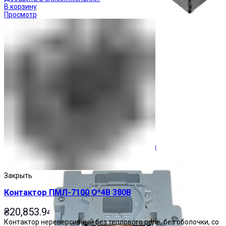
В корзину
Просмотр
Ограничители перенапряжения
Закрыть
Контактор ПМЛ-7100 О*4В 380В
₴
20,853.94
Контактор нереверсивный без теплового реле, без оболочки, со