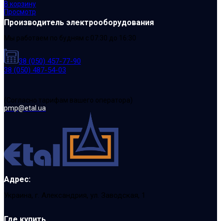
В корзину
Просмотр
Производитель электрооборудования
Мы работаем по будням с 07:30 до 16:30
38 (050) 457-77-90
38 (050) 487-54-03
(Cогласно тарифам вашего оператора)
pmp@etal.ua
Адрес:
Украина, г. Александрия, ул. Заводская, 1
Где купить