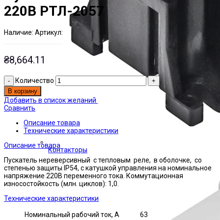
220В РТЛ-2057
Наличие:
Артикул:
Есть на складе
ЭТАЛ0002406
₴
8,664.11
Количество
В корзину
Добавить в список желаний
Сравнить
Описание товара
Технические характеристики
Описание товара
Контакторы
Пускатель нереверсивный с тепловым реле, в оболочке, со
степенью защиты IP54, с катушкой управления на номинальное
напряжение 220В переменного тока. Коммутационная
износостойкость (млн. циклов): 1,0.
Технические характеристики
Номинальный рабочий ток, А
63