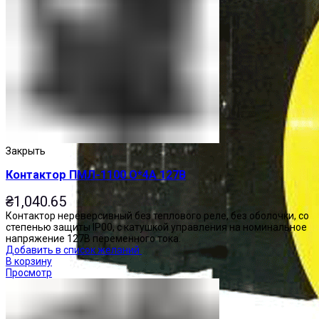
Закрыть
Контактор ПМЛ-1100 О*4А 127В
₴
1,040.65
Контактор нереверсивный без теплового реле, без оболочки, со
степенью защиты IP00, с катушкой управления на номинальное
напряжение 127В переменного тока.
Добавить в список желаний
В корзину
Просмотр