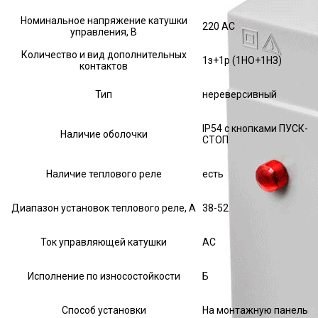
Номинальное напряжение катушки
220 AC
управления, В
Количество и вид дополнительных
1з+1р (1НО+1НЗ)
контактов
Тип
нереверсивный
IP54 с кнопками ПУСК-
Наличие оболочки
СТОП
Наличие теплового реле
есть
Диапазон установок теплового реле, А
38-52
Ток управляющей катушки
АС
Исполнение по износостойкости
Б
Способ установки
На монтажную панель