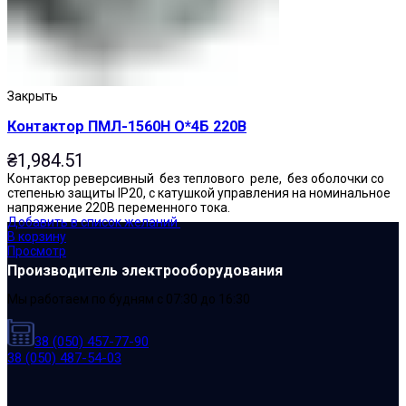
Закрыть
Контактор ПМЛ-1560Н О*4Б 220В
₴
1,984.51
Контактор реверсивный без теплового реле, без оболочки со
степенью защиты IP20, с катушкой управления на номинальное
напряжение 220В переменного тока.
Добавить в список желаний
В корзину
Просмотр
Производитель электрооборудования
Мы работаем по будням с 07:30 до 16:30
38 (050) 457-77-90
38 (050) 487-54-03