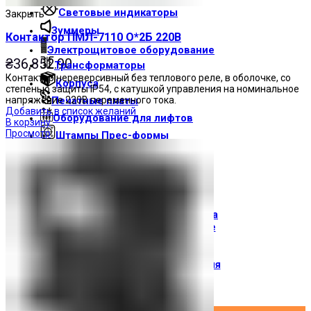
Световые индикаторы
Закрыть
Зуммеры
Контактор ПМЛ-7110 О*2Б 220В
Электрощитовое оборудование
₴
36,852.90
Трансформаторы
Контактор нереверсивный без теплового реле, в оболочке, со
Корпуса
степенью защиты IP54, с катушкой управления на номинальное
напряжение 220В переменного тока.
Печатные платы
Добавить в список желаний
Оборудование для лифтов
В корзину
Просмотр
Штампы Прес-формы
АгроДеталь
Солнечные панели
Контакты
О компании
Доставка и оплата
О торговой марке
Где купить
Новости
Вход / Регистрация
×