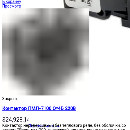
В корзину
Просмотр
Закрыть
Контактор ПМЛ-7100 О*4Б 220В
₴
24,928.14
Контактор нереверсивный без теплового реле, без оболочки, со
Переключатели
степенью защиты IP00, с катушкой управления на номинальное