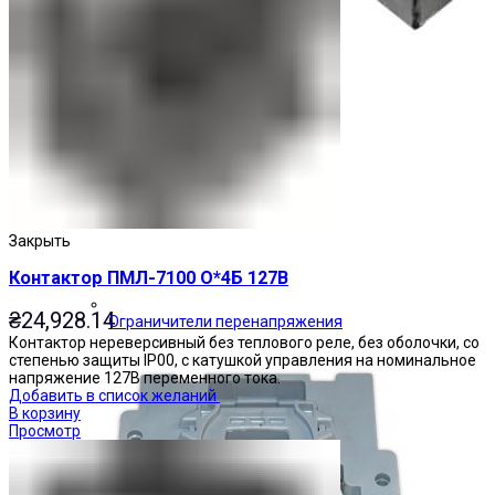
Закрыть
Контактор ПМЛ-7100 О*4Б 127В
₴
24,928.14
Ограничители перенапряжения
Контактор нереверсивный без теплового реле, без оболочки, со
степенью защиты IP00, с катушкой управления на номинальное
напряжение 127В переменного тока.
Добавить в список желаний
В корзину
Просмотр