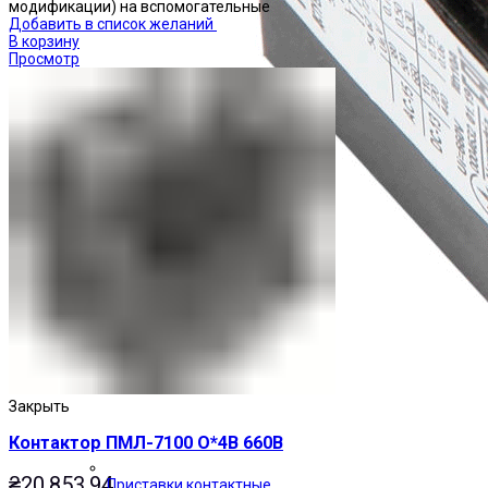
модификации) на вспомогательные
Добавить в список желаний
В корзину
Просмотр
Закрыть
Контактор ПМЛ-7100 О*4В 660В
₴
20,853.94
Приставки контактные