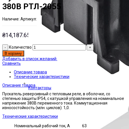
380В РТЛ-2055
Наличие:
Артикул:
Есть на складе
ЭТАЛ0002563
₴
14,187.65
Количество
В корзину
Добавить в список желаний
Сравнить
Описание товара
Технические характеристики
Описание товара
Контакторы
Пускатель реверсивный с тепловым реле, в оболочке, со
степенью защиты IP54, с катушкой управления на номинальное
напряжение 380В переменного тока. Коммутационная
износостойкость (млн. циклов): 1,0.
Технические характеристики
Номинальный рабочий ток, А
63