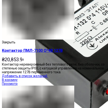
Закрыть
Контактор ПМЛ-7100 О*4В 127В
₴
20,853.94
Контактор нереверсивный без теплового реле, без оболочки, со
степенью защиты IP00, с катушкой управления на номинальное
напряжение 127В переменного тока.
Добавить в список желаний
В корзину
Просмотр