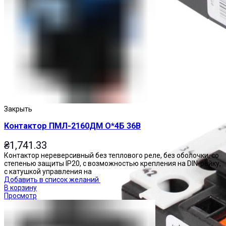
Реле тепловые
Закрыть
Контактор ПМЛ-2160ДМ О*4Б 36В
₴
1,741.33
Контактор нереверсивный без теплового реле, без оболочки, со
степенью защиты IP20, с возможностью крепления на DIN-рейку,
с катушкой управления на
Добавить в список желаний
В корзину
Просмотр