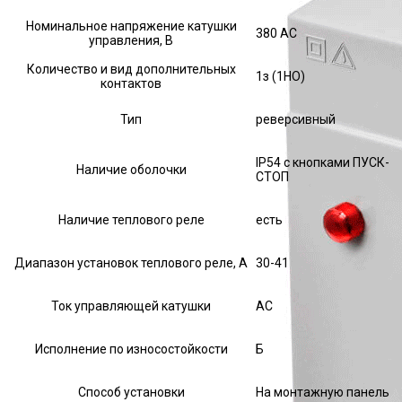
Номинальное напряжение катушки
380 AC
управления, В
Количество и вид дополнительных
1з (1НО)
контактов
Тип
реверсивный
IP54 с кнопками ПУСК-
Наличие оболочки
СТОП
Наличие теплового реле
есть
Диапазон установок теплового реле, А
30-41
Ток управляющей катушки
АС
Исполнение по износостойкости
Б
Способ установки
На монтажную панель