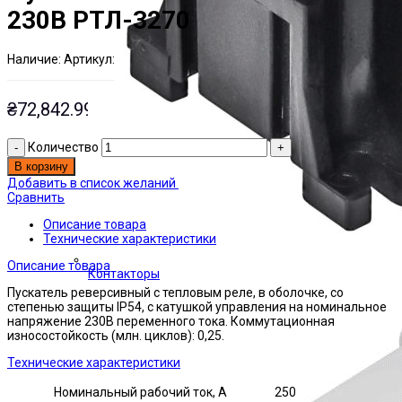
230В РТЛ-3270
Наличие:
Артикул:
Есть на складе
ЭТАЛ0199827
₴
72,842.99
Количество
В корзину
Добавить в список желаний
Сравнить
Описание товара
Технические характеристики
Описание товара
Контакторы
Пускатель реверсивный с тепловым реле, в оболочке, со
степенью защиты IP54, с катушкой управления на номинальное
напряжение 230В переменного тока. Коммутационная
износостойкость (млн. циклов): 0,25.
Технические характеристики
Номинальный рабочий ток, А
250