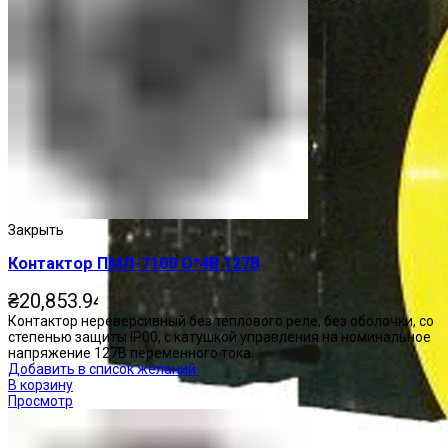
Закрыть
Контактор ПМЛ-7100 О*4В 127В
₴
20,853.94
Контактор нереверсивный без теплового реле, без оболочки, со
степенью защиты IP00, с катушкой управления на номинальное
напряжение 127В переменного тока.
Добавить в список желаний
В корзину
Просмотр