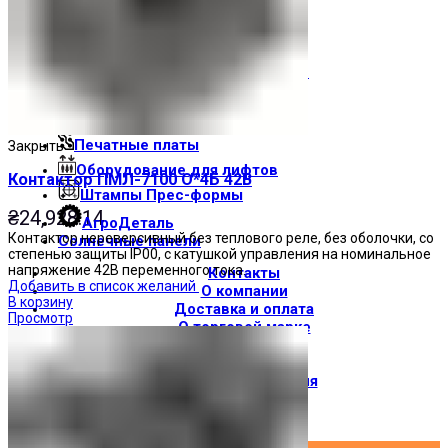
Световые индикаторы
Зуммеры
Электрощитовое оборудование
Трансформаторы
Корпуса
Печатные платы
Закрыть
Оборудование для лифтов
Контактор ПМЛ-7100 О*4Б 42В
Штампы Прес-формы
₴
24,928.14
АгроДеталь
Контактор нереверсивный без теплового реле, без оболочки, со
Солнечные панели
степенью защиты IP00, с катушкой управления на номинальное
напряжение 42В переменного тока.
Контакты
Добавить в список желаний
О компании
В корзину
Доставка и оплата
Просмотр
О торговой марке
Где купить
Новости
Вход / Регистрация
×