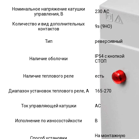
Номинальное напряжение катушки
230 AC
управления, В
Количество и вид дополнительных
9з (9НО)
контактов
Тип
реверсивный
IP54 с кнопкой
Наличие оболочки
СТОП
Наличие теплового реле
есть
Диапазон установок теплового реле, А
165-270
Ток управляющей катушки
АС
Исполнение по износостойкости
В
На монтажную
Способ установки