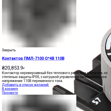
Закрыть
Контактор ПМЛ-7100 О*4В 110В
₴
20,853.94
Контактор нереверсивный без теплового реле, без оболочки, со
степенью защиты IP00, с катушкой управления на номинальное
напряжение 110В переменного тока.
Добавить в список желаний
В корзину
Просмотр