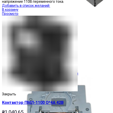
напряжение 110В переменного тока.
Добавить в список желаний
В корзину
Просмотр
Ограничители перенапряжения
Закрыть
Контактор ПМЛ-1100 О*4А 42В
₴
1,040.65