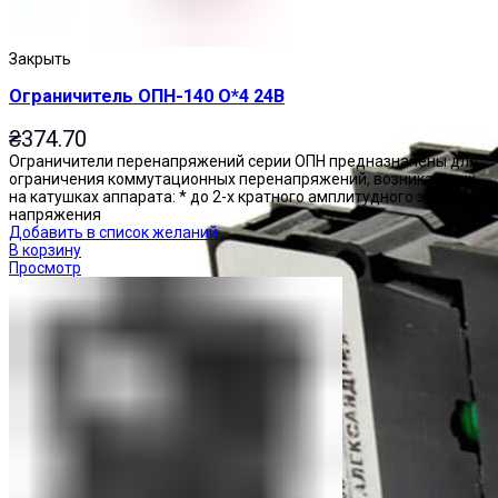
Закрыть
Ограничитель ОПН-140 О*4 24В
₴
374.70
Ограничители перенапряжений серии ОПН предназначены для
ограничения коммутационных перенапряжений, возникающих
на катушках аппарата: * до 2-х кратного амплитудного значения
напряжения
Добавить в список желаний
В корзину
Просмотр