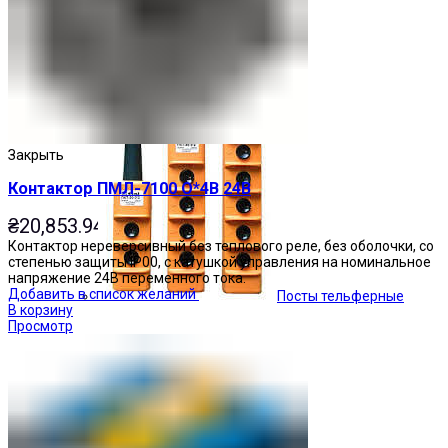
Кнопочные посты
Закрыть
Контактор ПМЛ-7100 О*4В 24В
₴
20,853.94
Контактор нереверсивный без теплового реле, без оболочки, со
степенью защиты IP00, с катушкой управления на номинальное
напряжение 24В переменного тока.
Добавить в список желаний
Посты тельферные
В корзину
Просмотр