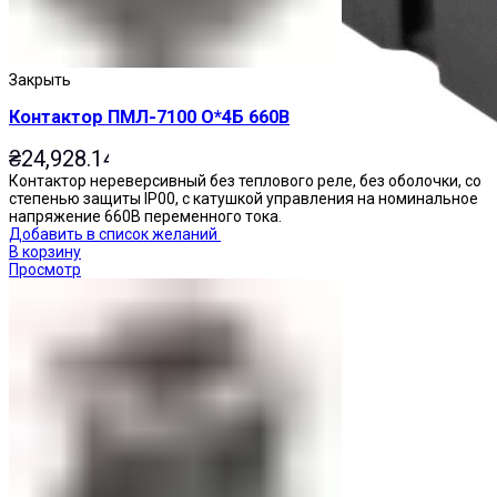
Закрыть
Контактор ПМЛ-7100 О*4Б 660В
₴
24,928.14
Контактор нереверсивный без теплового реле, без оболочки, со
степенью защиты IP00, с катушкой управления на номинальное
напряжение 660В переменного тока.
Добавить в список желаний
В корзину
Просмотр
Реле промежуточные