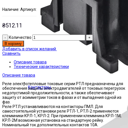
Наличие:
Артикул:
Есть на складе
ЭТАЛ0002847
₴
512.11
Количество
В корзину
Добавить в список желаний
Сравнить
Описание товара
Технические характеристики
Описание товара
Реле электротепловые токовые серии РТЛ предназначены для
Контакторы
обеспечения защиты электродвигателей от токовых перегрузок
недопустимой продолжительности, а также обеспечивают
защиту от асимметрии токов в фазах и от выпадения одной из
фаз.
Реле РТЛ устанавливаются на контакторы ПМЛ. Для
самостоятельной установки реле РТЛ-1, РТЛ-2 применяются
клеммники КРЛ-1, КРЛ-2. При применении клеммника КРЛ-1М,
КРЛ-2М возможная установка на стандартную рейку.
Номинальный ток дополнительных контактов 10А.