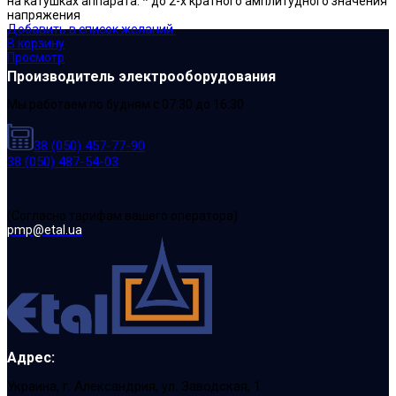
на катушках аппарата: * до 2-х кратного амплитудного значения
напряжения
Добавить в список желаний
В корзину
Просмотр
Производитель электрооборудования
Мы работаем по будням с 07:30 до 16:30
38 (050) 457-77-90
38 (050) 487-54-03
(Cогласно тарифам вашего оператора)
pmp@etal.ua
Адрес:
Украина, г. Александрия, ул. Заводская, 1