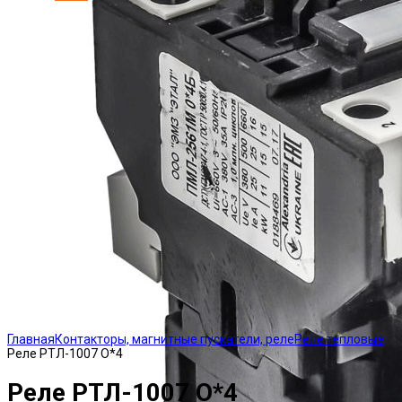
Click to enlarge
Главная
Контакторы, магнитные пускатели, реле
Реле тепловые
Реле РТЛ-1007 О*4
Реле РТЛ-1007 О*4