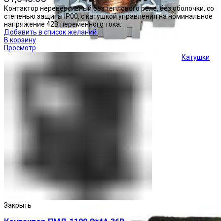
Контактор нереверсивный без теплового реле, без оболочки, со
степенью защиты IP00, с катушкой управления на номинальное
напряжение 42В переменного тока.
Добавить в список желаний
В корзину
Просмотр
Катушки
Кнопки управления
Закрыть