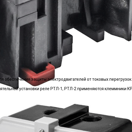
я обеспечения защиты электродвигателей от токовых перегрузок
ятельной установки реле РТЛ-1, РТЛ-2 применяются клеммники К