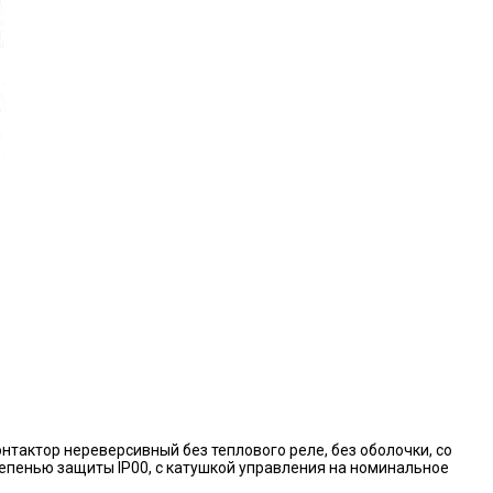
нтактор нереверсивный без теплового реле, без оболочки, со
епенью защиты IP00, с катушкой управления на номинальное