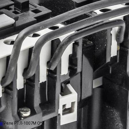
ые
Реле РТЛ-1007М О*4