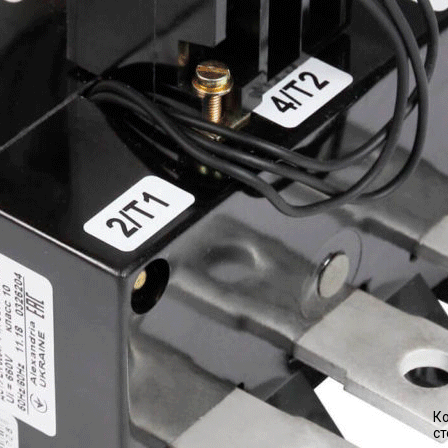
Ко
ст