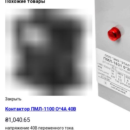
Похожие товары
Закрыть
Контактор ПМЛ-1100 О*4А 40В
₴
1,040.65
напряжение 40В переменного тока.