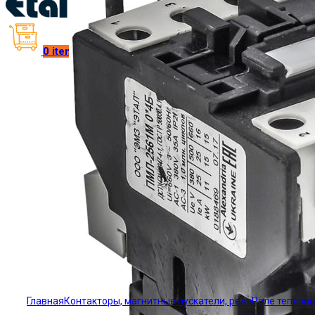
0
items
/
₴
0.00
Click to enlarge
Главная
Контакторы, магнитные пускатели, реле
Реле теплов