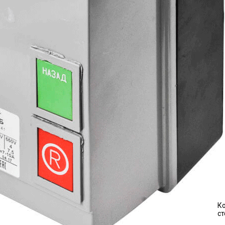
Ко
ст