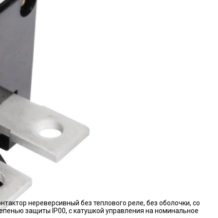
нтактор нереверсивный без теплового реле, без оболочки, со
епенью защиты IP00, с катушкой управления на номинальное