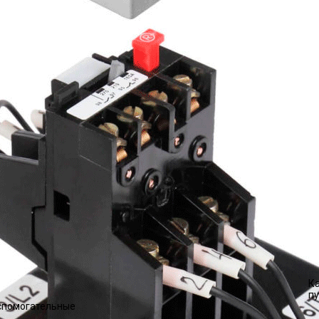
К
п
вспомогательные