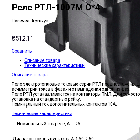
Реле РТЛ-1007М О*4
Наличие:
Артикул:
₴
512.11
Сравнить
Описание товара
Технические характеристики
Описание товара
Реле электротепловые токовые серии РТЛ предназначены дл
асимметрии токов в фазах и от выпадения одной из фаз.
Реле РТЛ устанавливаются на контакторы ПМЛ. Для самосто
установка на стандартную рейку.
Номинальный ток дополнительных контактов 10А.
Технические характеристики
Номинальный ток реле, А
25
Диапазон токовых уставок, А
1,50-2,60