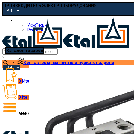
ПРОИЗВОДИТЕЛЬ ЭЛЕКТРООБОРУДОВАНИЯ
Русская
Українська
Русская
pmp@etal.ua
Каталог товаров
×
Контакторы, магнитные пускатели, реле
0
Избранное
0
items
/
₴
0.00
Меню