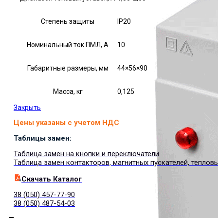
Степень защиты
IP20
Номинальный ток ПМЛ, А
10
Габаритные размеры, мм
44×56×90
Масса, кг
0,125
Закрыть
Цены указаны с учетом НДС
Таблицы замен:
Таблица замен на кнопки и переключатели
Таблица замен контакторов, магнитных пускателей, теплов
Cкачать Каталог
38 (050) 457-77-90
38 (050) 487-54-03