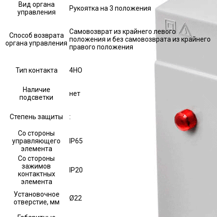
Вид органа
Рукоятка на 3 положения
управления
Самовозврат из крайнего левого
Способ возврата
положения и без самовозврата из крайнего
органа управления
правого положения
Тип контакта
4НО
Наличие
нет
подсветки
Степень защиты
:
Со стороны
управляющего
IP65
элемента
Со стороны
зажимов
IP20
контактных
элемента
Установочное
Ø22
отверстие, мм