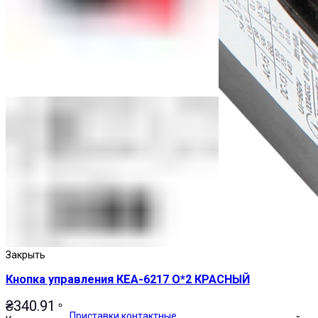
Закрыть
Кнопка управления КЕА-6217 О*2 КРАСНЫЙ
₴
340.91
Приставки контактные