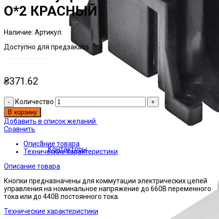
О*2 КРАСНЫЙ
Наличие:
Артикул:
Есть на складе
ЭТАЛ0146739
Доступно для предзаказа
₴
371.62
Количество
В корзину
Добавить в список желаний
Сравнить
Описание товара
Контакторы
Технические характеристики
Описание товара
Кнопки предназначены для коммутации электрических цепей
управления на номинальное напряжение до 660В переменного
тока или до 440В постоянного тока.
Технические характеристики