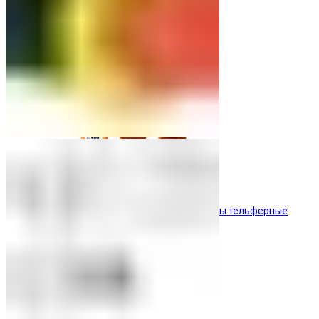
Кнопочные посты
Посты тельферные