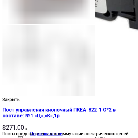
Закрыть
Пост управления кнопочный ПКЕА-822-1 О*2 в
составе: №1 «Ц»,»К»,1р
₴
271.00
Посты предназначены для коммутации электрических цепей
Переключатели