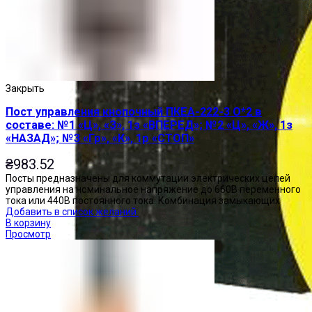
Закрыть
Пост управления кнопочный ПКЕА-222-3 О*2 в
составе: №1 «Ц», «З», 1з «ВПЕРЕД»; №2 «Ц», «Ж», 1з
«НАЗАД»; №3 «Гр», «К», 1р «СТОП»
₴
983.52
Посты предназначены для коммутации электрических цепей
управления на номинальное напряжение до 660В переменного
тока или 440В постоянного тока. Комбинация замыкающих
Добавить в список желаний
В корзину
Просмотр