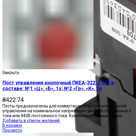
Закрыть
Пост управления кнопочный ПКЕА-322-2 О*2 в
составе: №1 «Ц», «Б», 1з; №2 «Гр», «К», 1р
₴
422.74
Посты предназначены для коммутации электрических цепей
управления на номинальное напряжение до 660В переменного
тока или 440В постоянного тока. Комбинация замыкающих
Добавить в список желаний
В корзину
Просмотр