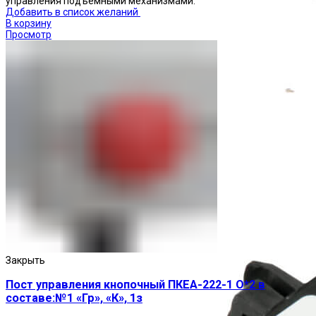
управления подъемными механизмами.
Добавить в список желаний
В корзину
Просмотр
Приставки выдержки времени
Закрыть
Пост управления кнопочный ПКЕА-222-1 О*2 в
составе:№1 «Гр», «К», 1з