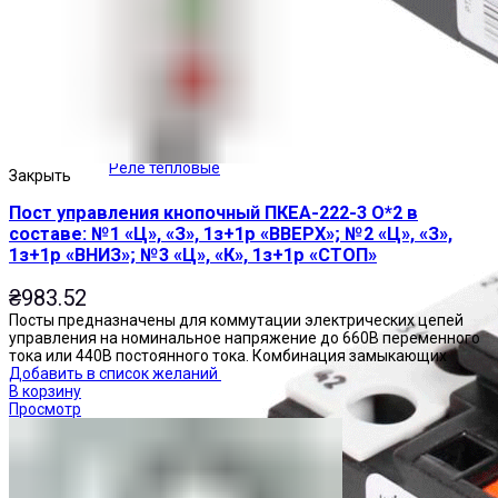
Реле тепловые
Закрыть
Пост управления кнопочный ПКЕА-222-3 О*2 в
составе: №1 «Ц», «З», 1з+1р «ВВЕРХ»; №2 «Ц», «З»,
1з+1р «ВНИЗ»; №3 «Ц», «К», 1з+1р «СТОП»
₴
983.52
Посты предназначены для коммутации электрических цепей
управления на номинальное напряжение до 660В переменного
тока или 440В постоянного тока. Комбинация замыкающих
Добавить в список желаний
В корзину
Просмотр