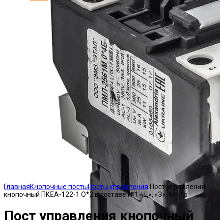
Click to enlarge
Главная
Кнопочные посты
Посты управления
Пост управления
кнопочный ПКЕА-122-1 О*2 в составе:№1 «Ц», «З», 1з+1р
Пост управления кнопочный