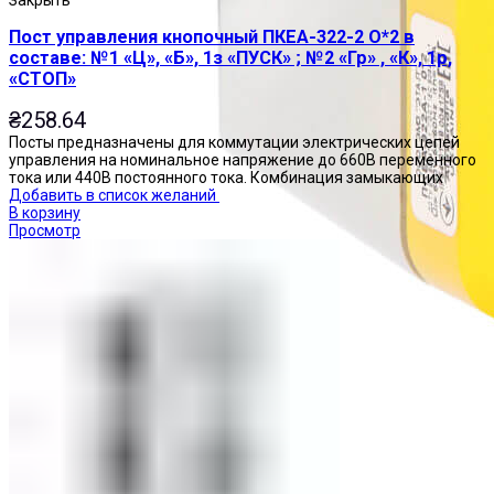
Пост управления кнопочный ПКЕА-322-2 О*2 в
составе: №1 «Ц», «Б», 1з «ПУСК» ; №2 «Гр» , «К», 1р,
«СТОП»
₴
258.64
Посты предназначены для коммутации электрических цепей
управления на номинальное напряжение до 660В переменного
тока или 440В постоянного тока. Комбинация замыкающих
Добавить в список желаний
В корзину
Просмотр
Посты управления