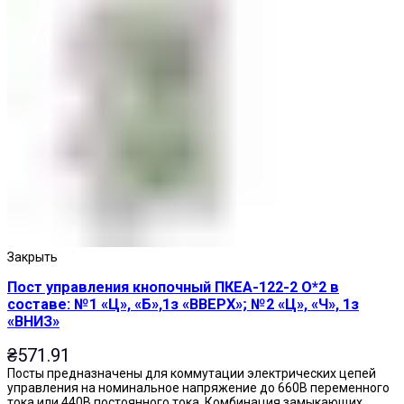
Закрыть
Пост управления кнопочный ПКЕА-122-2 О*2 в
составе: №1 «Ц», «Б»,1з «ВВЕРХ»; №2 «Ц», «Ч», 1з
«ВНИЗ»
₴
571.91
Посты предназначены для коммутации электрических цепей
управления на номинальное напряжение до 660В переменного
тока или 440В постоянного тока. Комбинация замыкающих