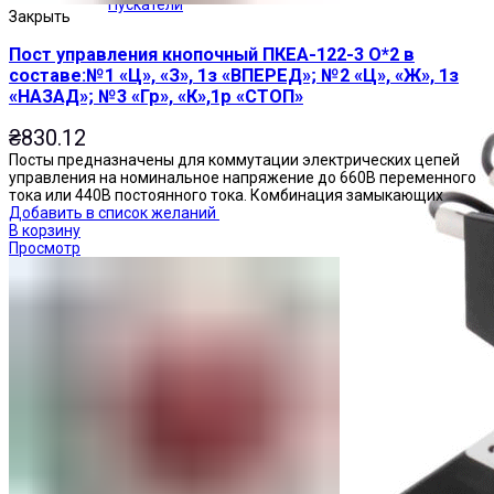
Пускатели
Закрыть
Пост управления кнопочный ПКЕА-122-3 О*2 в
составе:№1 «Ц», «З», 1з «ВПЕРЕД»; №2 «Ц», «Ж», 1з
«НАЗАД»; №3 «Гр», «К»,1р «СТОП»
₴
830.12
Посты предназначены для коммутации электрических цепей
управления на номинальное напряжение до 660В переменного
тока или 440В постоянного тока. Комбинация замыкающих
Добавить в список желаний
В корзину
Просмотр