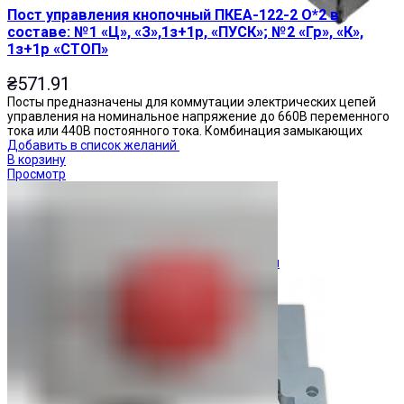
Пост управления кнопочный ПКЕА-122-2 О*2 в
составе: №1 «Ц», «З»,1з+1р, «ПУСК»; №2 «Гр», «К»,
1з+1р «СТОП»
₴
571.91
Посты предназначены для коммутации электрических цепей
управления на номинальное напряжение до 660В переменного
тока или 440В постоянного тока. Комбинация замыкающих
Добавить в список желаний
В корзину
Просмотр
Ограничители перенапряжения