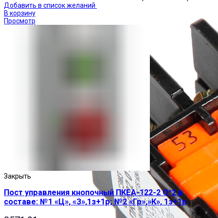
Добавить в список желаний
В корзину
Просмотр
Закрыть
Пост управления кнопочный ПКЕА-122-2 О*2 в
составе: №1 «Ц», «З»,1з+1р; №2 «Гр»,»К», 1з+1р