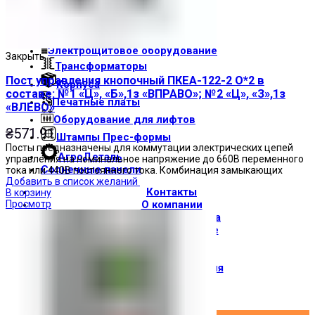
Световые индикаторы
Зуммеры
Электрощитовое оборудование
Закрыть
Трансформаторы
Пост управления кнопочный ПКЕА-122-2 О*2 в
Корпуса
составе: №1 «Ц», «Б»,1з «ВПРАВО»; №2 «Ц», «З»,1з
Печатные платы
«ВЛЕВО»
Оборудование для лифтов
₴
571.91
Штампы Прес-формы
Посты предназначены для коммутации электрических цепей
АгроДеталь
управления на номинальное напряжение до 660В переменного
Солнечные панели
тока или 440В постоянного тока. Комбинация замыкающих
Добавить в список желаний
Контакты
В корзину
Просмотр
О компании
Доставка и оплата
О торговой марке
Где купить
Новости
Вход / Регистрация
×