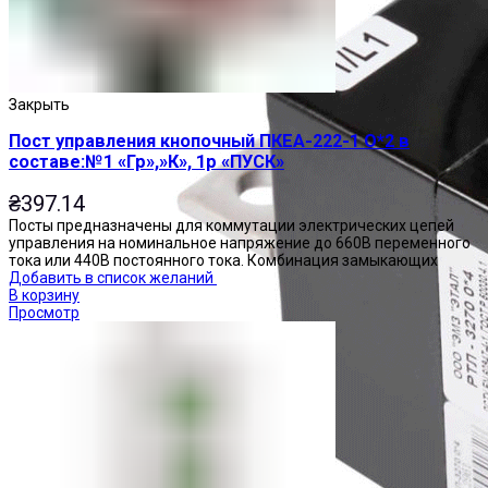
Закрыть
Пост управления кнопочный ПКЕА-222-1 О*2 в
составе:№1 «Гр»,»К», 1р «ПУСК»
₴
397.14
Посты предназначены для коммутации электрических цепей
управления на номинальное напряжение до 660В переменного
тока или 440В постоянного тока. Комбинация замыкающих
Добавить в список желаний
В корзину
Просмотр