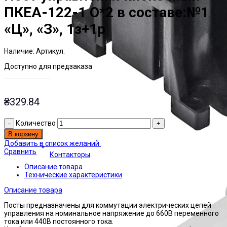
ПКЕА-122-1 О*2 в составе:№1
«Ц», «З», 1з+1р
Наличие:
Артикул:
Есть на складе
ЭТАЛ0045357
Доступно для предзаказа
₴
329.84
Количество
В корзину
Добавить в список желаний
Сравнить
Контакторы
Описание товара
Технические характеристики
Описание товара
Посты предназначены для коммутации электрических цепей
управления на номинальное напряжение до 660В переменного
тока или 440В постоянного тока.