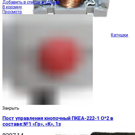
Добавить в список желаний
В корзину
Просмотр
Катушки
Кнопки управления
Закрыть
Пост управления кнопочный ПКЕА-222-1 О*2 в
составе:№1 «Гр», «К», 1з