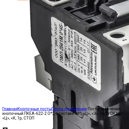
Click to enlarge
Главная
Кнопочные посты
Посты управления
Пост управления
кнопочный ПКЕА-622-2 О*2 в составе: №1 «Ц», «З», 1з,ПУСК №2
«Ц», «К, 1р, СТОП