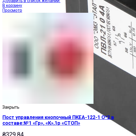
Добавить в список желаний
В корзину
Просмотр
Закрыть
Пост управления кнопочный ПКЕА-122-1 О*2 в
составе:№1 «Гр», «К»,1р «СТОП»
₴
329.84