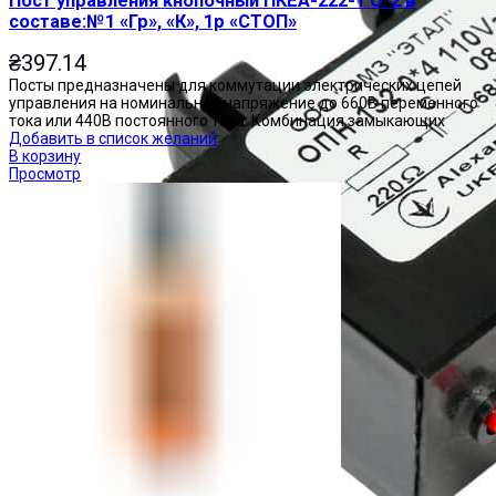
Пост управления кнопочный ПКЕА-222-1 О*2 в
составе:№1 «Гр», «К», 1р «СТОП»
₴
397.14
Посты предназначены для коммутации электрических цепей
управления на номинальное напряжение до 660В переменного
тока или 440В постоянного тока. Комбинация замыкающих
Добавить в список желаний
В корзину
Просмотр