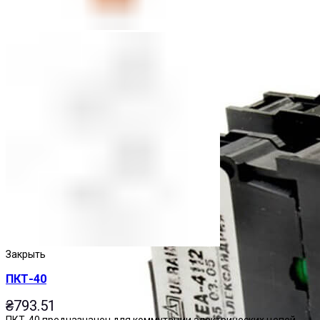
Закрыть
ПКТ-40
₴
793.51