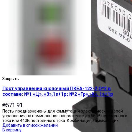
Закрыть
Пост управления кнопочный ПКЕА-122-2 О*2 в
составе: №1 «Ц», «З»,1з+1р; №2 «Гр»,»К», 1з+1р
₴
571.91
Посты предназначены для коммутации электрических цепей
управления на номинальное напряжение до 660В переменного
тока или 440В постоянного тока. Комбинация замыкающих
Добавить в список желаний
В корзину