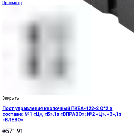
Просмотр
Реле промежуточные
Закрыть
Пост управления кнопочный ПКЕА-122-2 О*2 в
составе: №1 «Ц», «Б»,1з «ВПРАВО»; №2 «Ц», «З»,1з
«ВЛЕВО»
₴
571.91