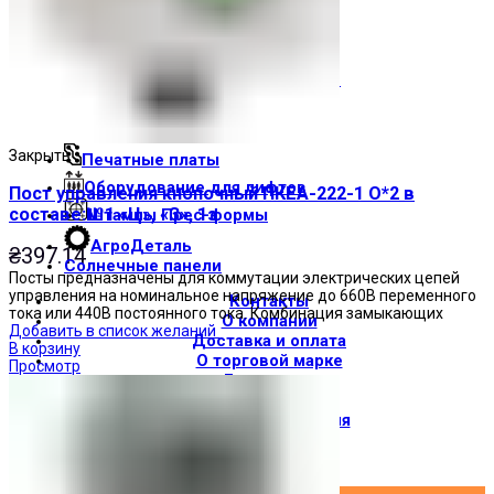
Световые индикаторы
Зуммеры
Электрощитовое оборудование
Трансформаторы
Корпуса
Закрыть
Печатные платы
Оборудование для лифтов
Пост управления кнопочный ПКЕА-222-1 О*2 в
составе:№1 «Ц», «З», 1з
Штампы Прес-формы
АгроДеталь
₴
397.14
Солнечные панели
Посты предназначены для коммутации электрических цепей
управления на номинальное напряжение до 660В переменного
Контакты
тока или 440В постоянного тока. Комбинация замыкающих
О компании
Добавить в список желаний
Доставка и оплата
В корзину
О торговой марке
Просмотр
Где купить
Новости
Вход / Регистрация
×