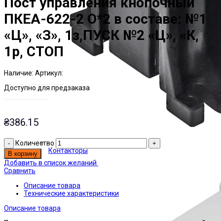
Пост управления кнопочный
ПКЕА-622-2 О*2 в составе: №1
«Ц», «З», 1з,ПУСК №2 «Ц», «К,
1р, СТОП
Наличие:
Артикул:
Есть на складе
ЭТАЛ0227835
Доступно для предзаказа
₴
386.15
Количество
Контакторы
В корзину
Добавить в список желаний
Сравнить
Описание товара
Технические характеристики
Описание товара