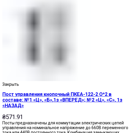
Закрыть
Пост управления кнопочный ПКЕА-122-2 О*2 в
составе: №1 «Ц», «Б»,1з «ВПЕРЕД»; №2 «Ц», «С», 1з
«НАЗАД»
₴
571.91
Посты предназначены для коммутации электрических цепей
управления на номинальное напряжение до 660В переменного
тока или 440В постоянного тока. Комбинация замыкающих