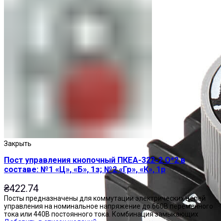
Закрыть
Пост управления кнопочный ПКЕА-322-2 О*2 в
составе: №1 «Ц», «Б», 1з; №2 «Гр», «К», 1р
₴
422.74
Посты предназначены для коммутации электрических цепей
управления на номинальное напряжение до 660В переменного
тока или 440В постоянного тока. Комбинация замыкающих