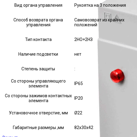
Вид органа управления
Рукоятка на 3 положения
Способ возврата органа
Самовозврат из крайних
управления
положений
Тип контакта
2НО+2НЗ
Наличие подсветки
нет
Степень защиты
:
Со стороны управляющего
IP65
элемента
Со стороны зажимов контактных
IP20
элемента
Установочное отверстие, мм
Ø22
Габаритные размеры ,мм
82х30х42