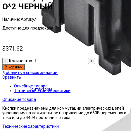
О*2 ЧЕРНЫЙ
Наличие:
Артикул:
Есть на складе
ЭТАЛ0003223
Доступно для предзаказа
₴
371.62
Количество
В корзину
Добавить в список желаний
Сравнить
Описание товара
Контакторы
Технические характеристики
Описание товара
Кнопки предназначены для коммутации электрических цепей
управления на номинальное напряжение до 660В переменного
тока или до 440В постоянного тока.
Технические характеристики