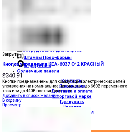
Световые индикаторы
Зуммеры
Электрощитовое оборудование
Трансформаторы
Корпуса
Печатные платы
Оборудование для лифтов
Закрыть
Штампы Прес-формы
Кнопка управления КЕА-6037 О*2 КРАСНЫЙ
АгроДеталь
Солнечные панели
₴
340.91
Контакты
Кнопки предназначены для коммутации электрических цепей
О компании
управления на номинальное напряжение до 660В переменного
тока или до 440В постоянного тока.
Доставка и оплата
Добавить в список желаний
О торговой марке
В корзину
Где купить
Просмотр
Новости
Вход / Регистрация
×