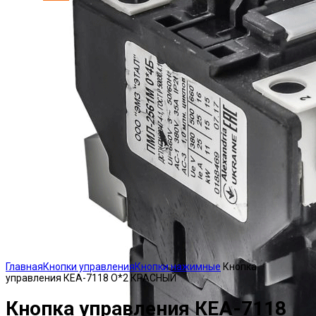
Click to enlarge
Главная
Кнопки управления
Кнопки нажимные
Кнопка
управления КЕА-7118 О*2 КРАСНЫЙ
Кнопка управления КЕА-7118