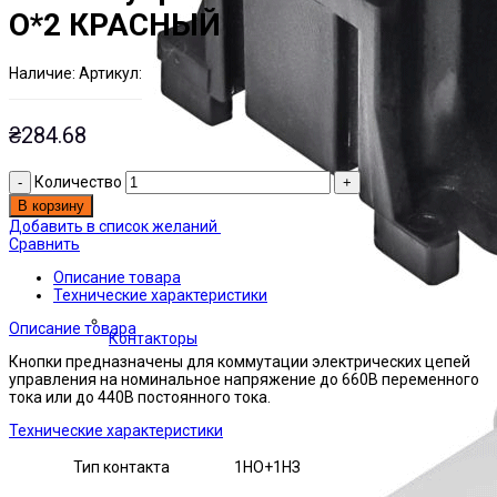
О*2 КРАСНЫЙ
Наличие:
Артикул:
Есть на складе
ЭТАЛ0227548
₴
284.68
Количество
В корзину
Добавить в список желаний
Сравнить
Описание товара
Технические характеристики
Описание товара
Контакторы
Кнопки предназначены для коммутации электрических цепей
управления на номинальное напряжение до 660В переменного
тока или до 440В постоянного тока.
Технические характеристики
Тип контакта
1НО+1НЗ