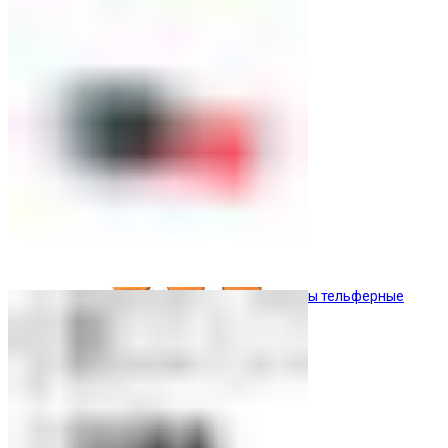
Кнопочные посты
Посты тельферные