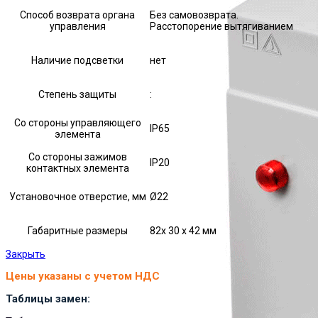
Способ возврата органа
Без самовозврата.
управления
Расстопорение вытягиванием
Наличие подсветки
нет
Степень защиты
:
Со стороны управляющего
IP65
элемента
Со стороны зажимов
IP20
контактных элемента
Установочное отверстие, мм
Ø22
Габаритные размеры
82х 30 х 42 мм
Закрыть
Цены указаны с учетом НДС
Таблицы замен: