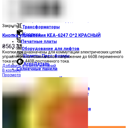
Световые индикаторы
Зуммеры
Электрощитовое оборудование
Закрыть
Трансформаторы
Корпуса
Кнопка управления КЕА-6247 О*2 КРАСНЫЙ
Печатные платы
₴
563.33
Оборудование для лифтов
Кнопки предназначены для коммутации электрических цепей
Штампы Прес-формы
управления на номинальное напряжение до 660В переменного
тока или до 440В постоянного тока.
АгроДеталь
Добавить в список желаний
Солнечные панели
В корзину
Просмотр
Контакты
О компании
Доставка и оплата
О торговой марке
Где купить
Новости
Вход / Регистрация
×