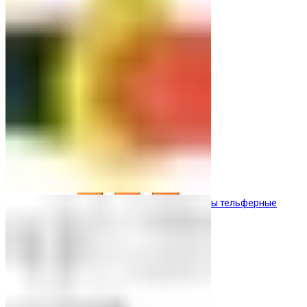
Кнопочные посты
Посты тельферные